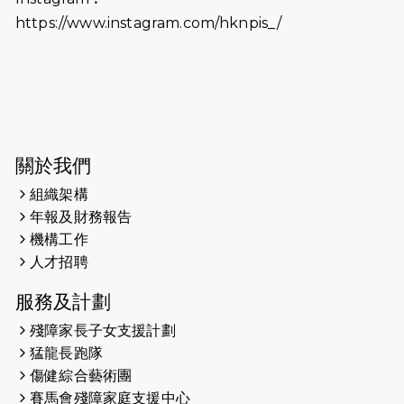
https://www.instagram.com/hknpis_/
2026-06-11
猛龍長跑隊恆常練習 - 6月11日（19:00
開始）
2026-06-04
猛龍長跑隊恆常練習 - 6月4日（19:00
開始）
2026-05-28
猛龍長跑隊恆常練習 - 5月28日
關於我們
（19:00開始）
組織架構
2026-05-22
猛龍戈壁慈善行 2026
年報及財務報告
機構工作
2026-05-21
猛龍長跑隊恆常練習 - 5月21日
人才招聘
（19:00開始）
服務及計劃
2026-05-14
猛龍長跑隊恆常練習 - 5月14日
殘障家長子女支援計劃
（19:00開始）
猛龍長跑隊
2026-05-07
猛龍長跑隊恆常練習 - 5月7日（19:00
傷健綜合藝術團
開始）
賽馬會殘障家庭支援中心