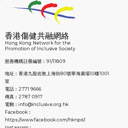
2026-07-23
猛龍長跑隊恆常練習 - 7月23日
（19:00開始）
2026-07-16
猛龍長跑隊恆常練習 - 7月16日
（19:00開始）
香港傷健共融網絡
2026-07-10
【猛龍戈壁118公里分享暨香港傷健共
Hong Kong Network for the
Promotion of Inclusive Society
融網絡15周年晚宴】
慈善機構註冊編號︰91/11809
2026-07-09
猛龍長跑隊恆常練習 - 7月9日（19:00
開始）
地址︰香港九龍佐敦上海街80號華海廣場10樓1001
2026-07-02
猛龍長跑隊恆常練習 - 7月2日（19:00
室
開始）
電話︰2771 9666
傳真︰2787 0917
2026-06-25
猛龍長跑隊恆常練習 - 6月25日
電郵︰
info@inclusive.org.hk
（19:00開始）
Facebook︰
2026-06-18
猛龍長跑隊恆常練習 - 6月18日
https://www.facebook.com/hknpis1
（19:00開始）打風取消
Instagram︰