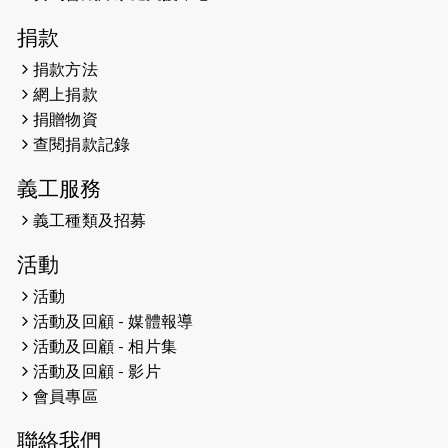
2026-04-30
猛龍長跑隊恆常練習 - 4月30日
捐款
（19:00開始）
捐款方法
網上捐款
2026-04-25
【 嘉里x 猛龍 行太平山 】
捐贈物資
2026-04-24
查閱捐款記錄
「猛龍慈善共融音樂夜」
義工服務
2026-04-23
猛龍長跑隊恆常練習 - 4月23日
（19:00開始）
義工種類及招募
2026-04-19
「愛護兒童全城舞動創彩虹」SDG 千
活動
人創世界紀錄
活動
活動及回顧 - 媒體報導
2026-04-16
猛龍長跑隊恆常練習 - 4月16日
（19:00開始）
活動及回顧 - 相片集
活動及回顧 - 影片
2026-04-12
50+閃亮人生先導計劃—第四次慈善賽
會員專區
事----小Q慈善跑及嘉年華活動
聯絡我們