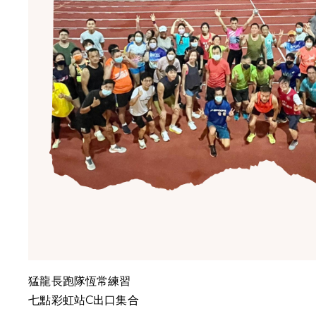
猛龍長跑隊恆常練習
七點彩虹站C出口集合