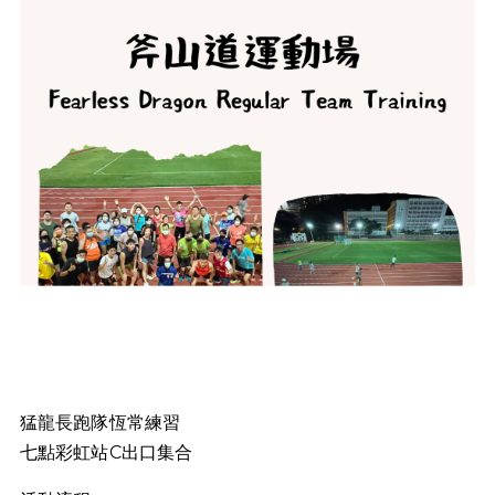
猛龍長跑隊恆常練習
七點彩虹站C出口集合