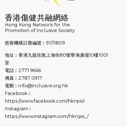
2026-07-16
猛龍長跑隊恆常練習 - 7月16日
（19:00開始）
香港傷健共融網絡
2026-07-10
【猛龍戈壁118公里分享暨香港傷健共
Hong Kong Network for the
Promotion of Inclusive Society
融網絡15周年晚宴】
慈善機構註冊編號︰91/11809
2026-07-09
猛龍長跑隊恆常練習 - 7月9日（19:00
開始）
地址︰香港九龍佐敦上海街80號華海廣場10樓1001
2026-07-02
猛龍長跑隊恆常練習 - 7月2日（19:00
室
開始）
電話︰2771 9666
傳真︰2787 0917
2026-06-25
猛龍長跑隊恆常練習 - 6月25日
電郵︰
info@inclusive.org.hk
（19:00開始）
Facebook︰
2026-06-18
猛龍長跑隊恆常練習 - 6月18日
https://www.facebook.com/hknpis1
（19:00開始）打風取消
Instagram︰
https://www.instagram.com/hknpis_/
2026-06-11
猛龍長跑隊恆常練習 - 6月11日（19:00
開始）