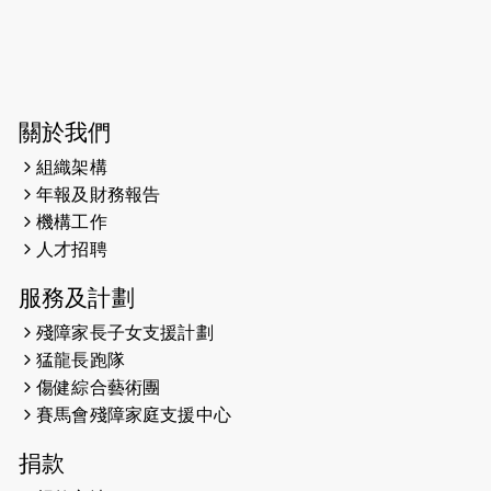
2026-06-04
猛龍長跑隊恆常練習 - 6月4日（19:00
開始）
2026-05-28
猛龍長跑隊恆常練習 - 5月28日
關於我們
（19:00開始）
組織架構
2026-05-22
猛龍戈壁慈善行 2026
年報及財務報告
機構工作
2026-05-21
猛龍長跑隊恆常練習 - 5月21日
人才招聘
（19:00開始）
服務及計劃
2026-05-14
猛龍長跑隊恆常練習 - 5月14日
殘障家長子女支援計劃
（19:00開始）
猛龍長跑隊
2026-05-07
猛龍長跑隊恆常練習 - 5月7日（19:00
傷健綜合藝術團
開始）
賽馬會殘障家庭支援中心
2026-04-30
猛龍長跑隊恆常練習 - 4月30日
捐款
（19:00開始）