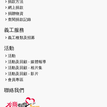
捐款方法
網上捐款
2026-04-25
【 嘉里x 猛龍 行太平山 】
捐贈物資
2026-04-24
查閱捐款記錄
「猛龍慈善共融音樂夜」
義工服務
2026-04-23
猛龍長跑隊恆常練習 - 4月23日
（19:00開始）
義工種類及招募
2026-04-19
「愛護兒童全城舞動創彩虹」SDG 千
活動
人創世界紀錄
活動
活動及回顧 - 媒體報導
2026-04-16
猛龍長跑隊恆常練習 - 4月16日
（19:00開始）
活動及回顧 - 相片集
活動及回顧 - 影片
2026-04-12
50+閃亮人生先導計劃—第四次慈善賽
會員專區
事----小Q慈善跑及嘉年華活動
聯絡我們
2026-04-11
Stone越野跑班 -- 香港五峰（滿）
2026-04-10
太古家＋賞系列：漫步魔術與音樂