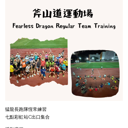
猛龍長跑隊恆常練習
七點彩虹站C出口集合