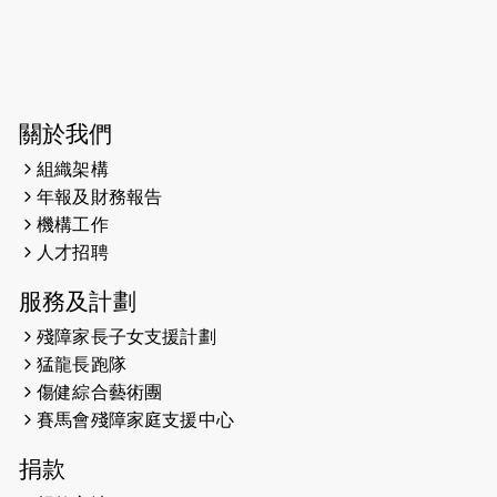
2026-06-04
猛龍長跑隊恆常練習 - 6月4日（19:00
開始）
2026-05-28
猛龍長跑隊恆常練習 - 5月28日
關於我們
（19:00開始）
組織架構
2026-05-22
猛龍戈壁慈善行 2026
年報及財務報告
機構工作
2026-05-21
猛龍長跑隊恆常練習 - 5月21日
人才招聘
（19:00開始）
服務及計劃
2026-05-14
猛龍長跑隊恆常練習 - 5月14日
殘障家長子女支援計劃
（19:00開始）
猛龍長跑隊
2026-05-07
猛龍長跑隊恆常練習 - 5月7日（19:00
傷健綜合藝術團
開始）
賽馬會殘障家庭支援中心
2026-04-30
猛龍長跑隊恆常練習 - 4月30日
捐款
（19:00開始）