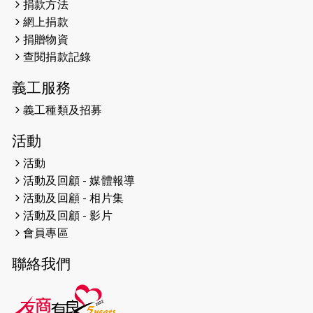
捐款方法
網上捐款
2026-04-25
【 嘉里x 猛龍 行太平山 】
捐贈物資
2026-04-24
查閱捐款記錄
「猛龍慈善共融音樂夜」
義工服務
2026-04-23
猛龍長跑隊恆常練習 - 4月23日
（19:00開始）
義工種類及招募
2026-04-19
「愛護兒童全城舞動創彩虹」SDG 千
活動
人創世界紀錄
活動
活動及回顧 - 媒體報導
2026-04-16
猛龍長跑隊恆常練習 - 4月16日
（19:00開始）
活動及回顧 - 相片集
活動及回顧 - 影片
2026-04-12
50+閃亮人生先導計劃—第四次慈善賽
會員專區
事----小Q慈善跑及嘉年華活動
聯絡我們
2026-04-11
Stone越野跑班 -- 香港五峰（滿）
2026-04-10
太古家＋賞系列：漫步魔術與音樂