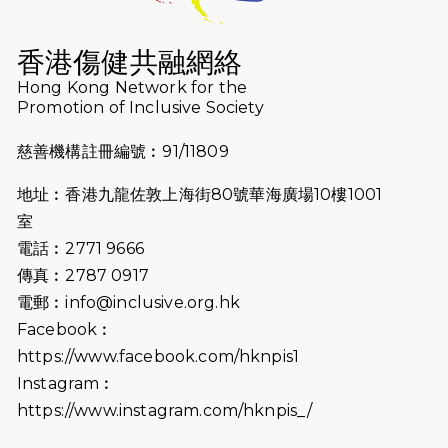
2026-07-16
猛龍長跑隊恆常練習 - 7月16日
（19:00開始）
香港傷健共融網絡
2026-07-10
【猛龍戈壁118公里分享暨香港傷健共
Hong Kong Network for the
Promotion of Inclusive Society
融網絡15周年晚宴】
慈善機構註冊編號︰91/11809
2026-07-09
猛龍長跑隊恆常練習 - 7月9日（19:00
開始）
地址︰香港九龍佐敦上海街80號華海廣場10樓1001
2026-07-02
猛龍長跑隊恆常練習 - 7月2日（19:00
室
開始）
電話︰2771 9666
傳真︰2787 0917
2026-06-25
猛龍長跑隊恆常練習 - 6月25日
電郵︰
info@inclusive.org.hk
（19:00開始）
Facebook︰
2026-06-18
猛龍長跑隊恆常練習 - 6月18日
https://www.facebook.com/hknpis1
（19:00開始）打風取消
Instagram︰
https://www.instagram.com/hknpis_/
2026-06-11
猛龍長跑隊恆常練習 - 6月11日（19:00
開始）