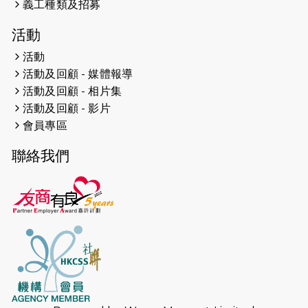
義工種類及招募
2026-04-19
「愛護兒童全城舞動創彩虹」SDG 千
活動
人創世界紀錄
活動
活動及回顧 - 媒體報導
2026-04-16
猛龍長跑隊恆常練習 - 4月16日
（19:00開始）
活動及回顧 - 相片集
活動及回顧 - 影片
2026-04-12
50+閃亮人生先導計劃—第四次慈善賽
會員專區
事----小Q慈善跑及嘉年華活動
聯絡我們
2026-04-11
Stone越野跑班 -- 香港五峰（滿）
2026-04-10
太古家＋賞系列：漫步魔術與音樂
2026-04-09
猛龍長跑隊恆常練習 - 4月9日（19:00
開始）
2026-04-02
猛龍長跑隊恆常練習 - 4月2日（19:00
開始）