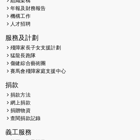
組織架構
2026-05-22
猛龍戈壁慈善行 2026
年報及財務報告
機構工作
2026-05-21
猛龍長跑隊恆常練習 - 5月21日
人才招聘
（19:00開始）
服務及計劃
2026-05-14
猛龍長跑隊恆常練習 - 5月14日
殘障家長子女支援計劃
（19:00開始）
猛龍長跑隊
2026-05-07
猛龍長跑隊恆常練習 - 5月7日（19:00
傷健綜合藝術團
開始）
賽馬會殘障家庭支援中心
2026-04-30
猛龍長跑隊恆常練習 - 4月30日
捐款
（19:00開始）
捐款方法
網上捐款
2026-04-25
【 嘉里x 猛龍 行太平山 】
捐贈物資
2026-04-24
查閱捐款記錄
「猛龍慈善共融音樂夜」
義工服務
2026-04-23
猛龍長跑隊恆常練習 - 4月23日
（19:00開始）