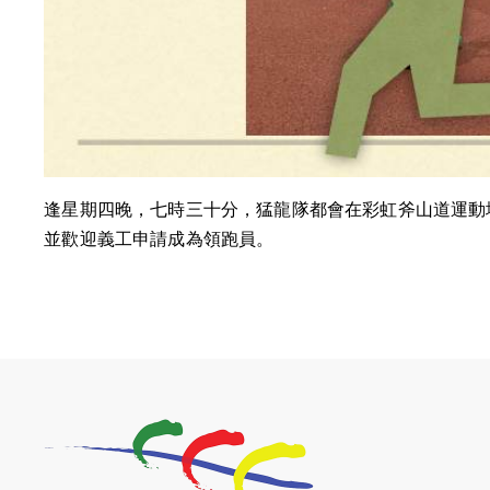
逢星期四晚，七時三十分，猛龍隊都會在彩虹斧山道運動
並歡迎義工申請成為領跑員。