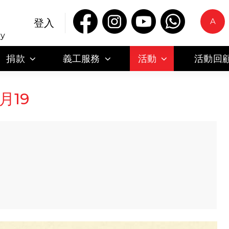
A
登入
ty
捐款
義工服務
活動
活動回
月19