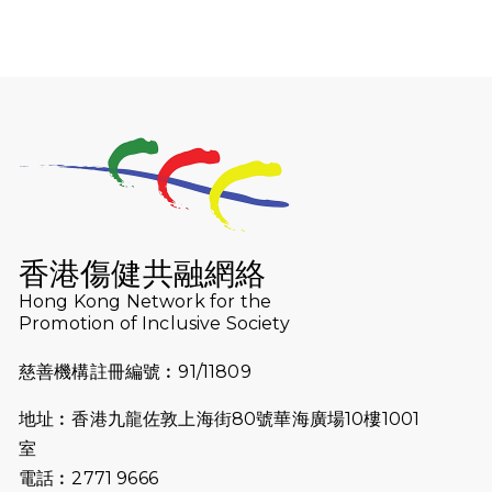
2026-07-30
猛龍長跑隊恆常練習 - 7月30日
（19:00開始）
2026-07-25
世界肝炎日 - 免費乙肝快測活動
2026-07-23
猛龍長跑隊恆常練習 - 7月23日
（19:00開始）
2026-07-16
猛龍長跑隊恆常練習 - 7月16日
（19:00開始）
香港傷健共融網絡
2026-07-10
【猛龍戈壁118公里分享暨香港傷健共
Hong Kong Network for the
Promotion of Inclusive Society
融網絡15周年晚宴】
慈善機構註冊編號︰91/11809
2026-07-09
猛龍長跑隊恆常練習 - 7月9日（19:00
開始）
地址︰香港九龍佐敦上海街80號華海廣場10樓1001
2026-07-02
猛龍長跑隊恆常練習 - 7月2日（19:00
室
開始）
電話︰2771 9666