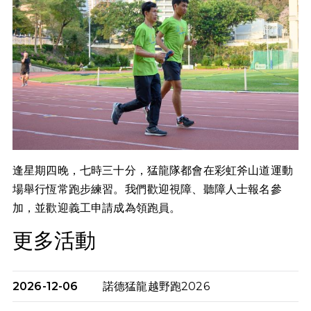
逢星期四晚，七時三十分，猛龍隊都會在彩虹斧山道運動
場舉行恆常跑步練習。我們歡迎視障、聽障人士報名參
加，並歡迎義工申請成為領跑員。
更多活動
2026-12-06
諾德猛龍越野跑2026