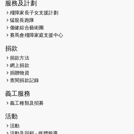
服務及計劃
2026-05-14
猛龍長跑隊恆常練習 - 5月14日
殘障家長子女支援計劃
（19:00開始）
猛龍長跑隊
2026-05-07
猛龍長跑隊恆常練習 - 5月7日（19:00
傷健綜合藝術團
開始）
賽馬會殘障家庭支援中心
2026-04-30
猛龍長跑隊恆常練習 - 4月30日
捐款
（19:00開始）
捐款方法
網上捐款
2026-04-25
【 嘉里x 猛龍 行太平山 】
捐贈物資
2026-04-24
查閱捐款記錄
「猛龍慈善共融音樂夜」
義工服務
2026-04-23
猛龍長跑隊恆常練習 - 4月23日
（19:00開始）
義工種類及招募
2026-04-19
「愛護兒童全城舞動創彩虹」SDG 千
活動
人創世界紀錄
活動
活動及回顧 - 媒體報導
2026-04-16
猛龍長跑隊恆常練習 - 4月16日