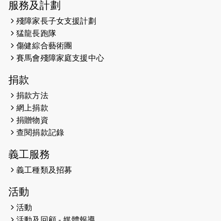
服務及計劃
2026-05-14
猛龍長跑隊恆常練習 - 5月14日
殘障家長子女支援計劃
（19:00開始）
猛龍長跑隊
2026-05-07
猛龍長跑隊恆常練習 - 5月7日（19:00
傷健綜合藝術團
開始）
賽馬會殘障家庭支援中心
2026-04-30
猛龍長跑隊恆常練習 - 4月30日
捐款
（19:00開始）
捐款方法
網上捐款
2026-04-25
【 嘉里x 猛龍 行太平山 】
捐贈物資
2026-04-24
查閱捐款記錄
「猛龍慈善共融音樂夜」
義工服務
2026-04-23
猛龍長跑隊恆常練習 - 4月23日
（19:00開始）
義工種類及招募
2026-04-19
「愛護兒童全城舞動創彩虹」SDG 千
活動
人創世界紀錄
活動
活動及回顧 - 媒體報導
2026-04-16
猛龍長跑隊恆常練習 - 4月16日