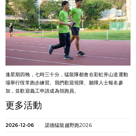
逢星期四晚，七時三十分，猛龍隊都會在彩虹斧山道運動
場舉行恆常跑步練習。我們歡迎視障、聽障人士報名參
加，並歡迎義工申請成為領跑員。
更多活動
2026-12-06
諾德猛龍越野跑2026