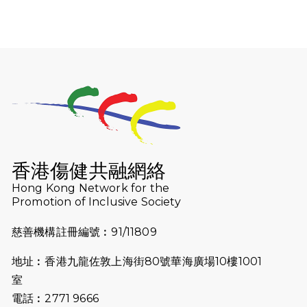
2026-07-30
猛龍長跑隊恆常練習 - 7月30日
（19:00開始）
2026-07-25
世界肝炎日 - 免費乙肝快測活動
2026-07-23
猛龍長跑隊恆常練習 - 7月23日
（19:00開始）
2026-07-16
猛龍長跑隊恆常練習 - 7月16日
（19:00開始）
香港傷健共融網絡
2026-07-10
【猛龍戈壁118公里分享暨香港傷健共
Hong Kong Network for the
Promotion of Inclusive Society
融網絡15周年晚宴】
慈善機構註冊編號︰91/11809
2026-07-09
猛龍長跑隊恆常練習 - 7月9日（19:00
開始）
地址︰香港九龍佐敦上海街80號華海廣場10樓1001
2026-07-02
猛龍長跑隊恆常練習 - 7月2日（19:00
室
開始）
電話︰2771 9666