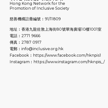
Hong Kong Network for the
Promotion of Inclusive Society
慈善機構註冊編號︰91/11809
地址︰香港九龍佐敦上海街80號華海廣場10樓1001室
電話︰2771 9666
傳真︰2787 0917
電郵︰
info@inclusive.org.hk
Facebook︰
https://www.facebook.com/hknpis1
Instagram︰
https://www.instagram.com/hknpis_/