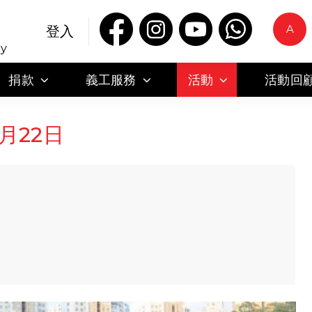
A
登入
ty
捐款
義工服務
活動
活動回
月22日