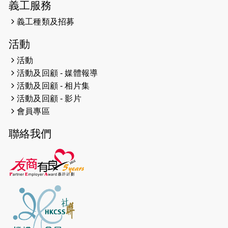
義工服務
2026-04-24
「猛龍慈善共融音樂夜」
義工種類及招募
2026-04-23
猛龍長跑隊恆常練習 - 4月23日
活動
（19:00開始）
活動
2026-04-19
「愛護兒童全城舞動創彩虹」SDG 千
活動及回顧 - 媒體報導
人創世界紀錄
活動及回顧 - 相片集
活動及回顧 - 影片
2026-04-16
猛龍長跑隊恆常練習 - 4月16日
會員專區
（19:00開始）
聯絡我們
2026-04-12
50+閃亮人生先導計劃—第四次慈善賽
事----小Q慈善跑及嘉年華活動
2026-04-11
Stone越野跑班 -- 香港五峰（滿）
2026-04-10
太古家＋賞系列：漫步魔術與音樂
2026-04-09
猛龍長跑隊恆常練習 - 4月9日（19:00
開始）