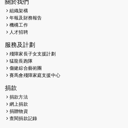
開始）
關於我們
組織架構
2026-05-28
猛龍長跑隊恆常練習 - 5月28日
年報及財務報告
（19:00開始）
機構工作
2026-05-22
人才招聘
猛龍戈壁慈善行 2026
服務及計劃
2026-05-21
猛龍長跑隊恆常練習 - 5月21日
（19:00開始）
殘障家長子女支援計劃
猛龍長跑隊
2026-05-14
猛龍長跑隊恆常練習 - 5月14日
傷健綜合藝術團
（19:00開始）
賽馬會殘障家庭支援中心
2026-05-07
猛龍長跑隊恆常練習 - 5月7日（19:00
捐款
開始）
捐款方法
2026-04-30
猛龍長跑隊恆常練習 - 4月30日
網上捐款
（19:00開始）
捐贈物資
查閱捐款記錄
2026-04-25
【 嘉里x 猛龍 行太平山 】