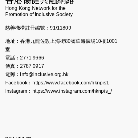
香港傷健共融網絡
2026-07-10
【猛龍戈壁118公里分享暨香港傷健共
Hong Kong Network for the
Promotion of Inclusive Society
融網絡15周年晚宴】
慈善機構註冊編號︰91/11809
2026-07-09
猛龍長跑隊恆常練習 - 7月9日（19:00
開始）
地址︰香港九龍佐敦上海街80號華海廣場10樓1001
2026-07-02
猛龍長跑隊恆常練習 - 7月2日（19:00
室
開始）
電話︰2771 9666
傳真︰2787 0917
2026-06-25
猛龍長跑隊恆常練習 - 6月25日
電郵︰
info@inclusive.org.hk
（19:00開始）
Facebook︰
https://www.facebook.com/hknpis1
2026-06-18
猛龍長跑隊恆常練習 - 6月18日
Instagram︰
https://www.instagram.com/hknpis_/
（19:00開始）打風取消
2026-06-11
猛龍長跑隊恆常練習 - 6月11日
（19:00開始）
2026-06-04
猛龍長跑隊恆常練習 - 6月4日（19:00