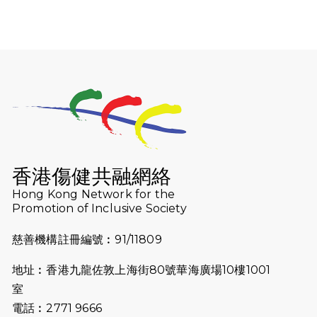
2026-07-30
猛龍長跑隊恆常練習 - 7月30日
（19:00開始）
2026-07-25
世界肝炎日 - 免費乙肝快測活動
2026-07-23
猛龍長跑隊恆常練習 - 7月23日
（19:00開始）
2026-07-16
猛龍長跑隊恆常練習 - 7月16日
（19:00開始）
香港傷健共融網絡
2026-07-10
【猛龍戈壁118公里分享暨香港傷健共
Hong Kong Network for the
Promotion of Inclusive Society
融網絡15周年晚宴】
慈善機構註冊編號︰91/11809
2026-07-09
猛龍長跑隊恆常練習 - 7月9日（19:00
開始）
地址︰香港九龍佐敦上海街80號華海廣場10樓1001
2026-07-02
猛龍長跑隊恆常練習 - 7月2日（19:00
室
開始）
電話︰2771 9666