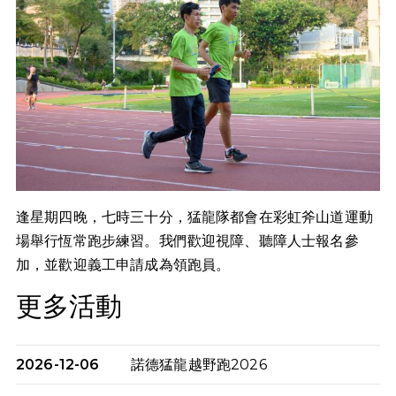
逢星期四晚，七時三十分，猛龍隊都會在彩虹斧山道運動
場舉行恆常跑步練習。我們歡迎視障、聽障人士報名參
加，並歡迎義工申請成為領跑員。
更多活動
2026-12-06
諾德猛龍越野跑2026