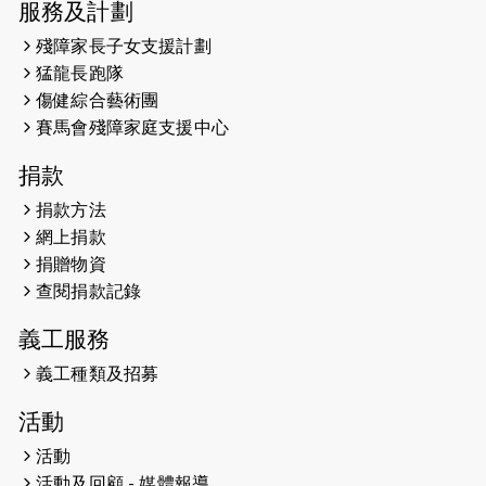
服務及計劃
2026-05-14
猛龍長跑隊恆常練習 - 5月14日
殘障家長子女支援計劃
（19:00開始）
猛龍長跑隊
2026-05-07
猛龍長跑隊恆常練習 - 5月7日（19:00
傷健綜合藝術團
開始）
賽馬會殘障家庭支援中心
2026-04-30
猛龍長跑隊恆常練習 - 4月30日
捐款
（19:00開始）
捐款方法
網上捐款
2026-04-25
【 嘉里x 猛龍 行太平山 】
捐贈物資
2026-04-24
查閱捐款記錄
「猛龍慈善共融音樂夜」
義工服務
2026-04-23
猛龍長跑隊恆常練習 - 4月23日
（19:00開始）
義工種類及招募
2026-04-19
「愛護兒童全城舞動創彩虹」SDG 千
活動
人創世界紀錄
活動
活動及回顧 - 媒體報導
2026-04-16
猛龍長跑隊恆常練習 - 4月16日