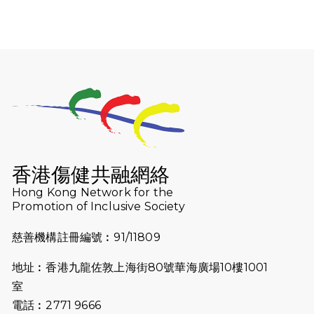
2026-07-30
猛龍長跑隊恆常練習 - 7月30日
（19:00開始）
2026-07-25
世界肝炎日 - 免費乙肝快測活動
2026-07-23
猛龍長跑隊恆常練習 - 7月23日
（19:00開始）
2026-07-16
猛龍長跑隊恆常練習 - 7月16日
（19:00開始）
香港傷健共融網絡
2026-07-10
【猛龍戈壁118公里分享暨香港傷健共
Hong Kong Network for the
Promotion of Inclusive Society
融網絡15周年晚宴】
慈善機構註冊編號︰91/11809
2026-07-09
猛龍長跑隊恆常練習 - 7月9日（19:00
開始）
地址︰香港九龍佐敦上海街80號華海廣場10樓1001
2026-07-02
猛龍長跑隊恆常練習 - 7月2日（19:00
室
開始）
電話︰2771 9666