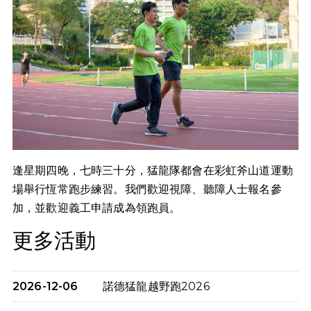
逢星期四晚，七時三十分，猛龍隊都會在彩虹斧山道運動
場舉行恆常跑步練習。我們歡迎視障、聽障人士報名參
加，並歡迎義工申請成為領跑員。
更多活動
2026-12-06
諾德猛龍越野跑2026