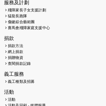
服務及計劃
2026-05-14
猛龍長跑隊恆常練習 - 5月14日
殘障家長子女支援計劃
（19:00開始）
猛龍長跑隊
2026-05-07
猛龍長跑隊恆常練習 - 5月7日（19:00
傷健綜合藝術團
開始）
賽馬會殘障家庭支援中心
2026-04-30
猛龍長跑隊恆常練習 - 4月30日
捐款
（19:00開始）
捐款方法
網上捐款
2026-04-25
【 嘉里x 猛龍 行太平山 】
捐贈物資
2026-04-24
查閱捐款記錄
「猛龍慈善共融音樂夜」
義工服務
2026-04-23
猛龍長跑隊恆常練習 - 4月23日
（19:00開始）
義工種類及招募
2026-04-19
「愛護兒童全城舞動創彩虹」SDG 千
活動
人創世界紀錄
活動
活動及回顧 - 媒體報導
2026-04-16
猛龍長跑隊恆常練習 - 4月16日