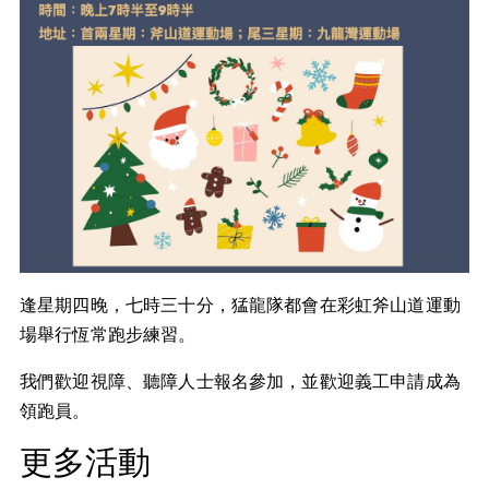
逢星期四晚，七時三十分，猛龍隊都會在彩虹斧山道運動
場舉行恆常跑步練習。
我們歡迎視障、聽障人士報名參加，並歡迎義工申請成為
領跑員。
更多活動