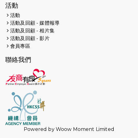
2026-04-19
「愛護兒童全城舞動創彩虹」SDG 千
活動
人創世界紀錄
活動
活動及回顧 - 媒體報導
2026-04-16
猛龍長跑隊恆常練習 - 4月16日
（19:00開始）
活動及回顧 - 相片集
活動及回顧 - 影片
2026-04-12
50+閃亮人生先導計劃—第四次慈善賽
會員專區
事----小Q慈善跑及嘉年華活動
聯絡我們
2026-04-11
Stone越野跑班 -- 香港五峰（滿）
2026-04-10
太古家＋賞系列：漫步魔術與音樂
2026-04-09
猛龍長跑隊恆常練習 - 4月9日（19:00
開始）
2026-04-02
猛龍長跑隊恆常練習 - 4月2日（19:00
開始）
Powered by
Woow Moment Limited
2026-03-26
猛龍長跑隊恆常練習 - 3月26日