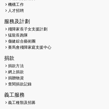
機構工作
2026-05-21
猛龍長跑隊恆常練習 - 5月21日
人才招聘
（19:00開始）
服務及計劃
2026-05-14
猛龍長跑隊恆常練習 - 5月14日
殘障家長子女支援計劃
（19:00開始）
猛龍長跑隊
2026-05-07
猛龍長跑隊恆常練習 - 5月7日（19:00
傷健綜合藝術團
開始）
賽馬會殘障家庭支援中心
2026-04-30
猛龍長跑隊恆常練習 - 4月30日
捐款
（19:00開始）
捐款方法
網上捐款
2026-04-25
【 嘉里x 猛龍 行太平山 】
捐贈物資
2026-04-24
查閱捐款記錄
「猛龍慈善共融音樂夜」
義工服務
2026-04-23
猛龍長跑隊恆常練習 - 4月23日
（19:00開始）
義工種類及招募