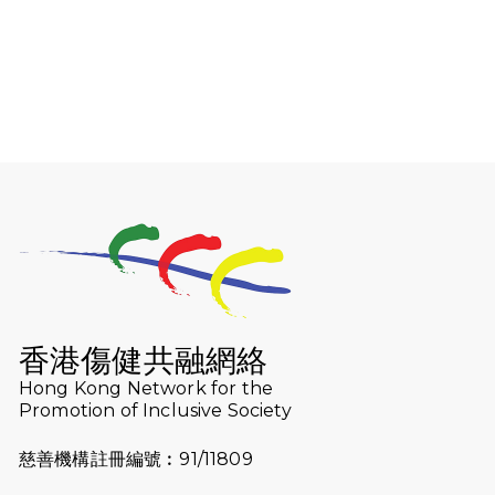
2026-08-06
猛龍長跑隊恆常練習 - 8月6日（19:00
開始）
2026-07-30
猛龍長跑隊恆常練習 - 7月30日
（19:00開始）
2026-07-25
世界肝炎日 - 免費乙肝快測活動
2026-07-23
猛龍長跑隊恆常練習 - 7月23日
（19:00開始）
2026-07-16
猛龍長跑隊恆常練習 - 7月16日
（19:00開始）
香港傷健共融網絡
2026-07-10
【猛龍戈壁118公里分享暨香港傷健共
Hong Kong Network for the
Promotion of Inclusive Society
融網絡15周年晚宴】
慈善機構註冊編號︰91/11809
2026-07-09
猛龍長跑隊恆常練習 - 7月9日（19:00
開始）