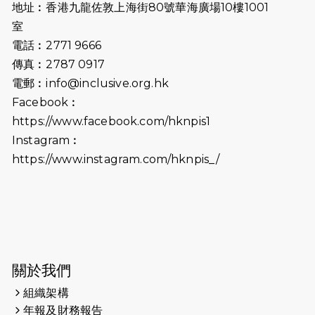
地址︰香港九龍佐敦上海街80號華海廣場10樓1001
2026-07-02
猛龍長跑隊恆常練習 - 7月2日（19:00
室
開始）
電話︰2771 9666
傳真︰2787 0917
2026-06-25
猛龍長跑隊恆常練習 - 6月25日
電郵︰
info@inclusive.org.hk
（19:00開始）
Facebook︰
2026-06-18
猛龍長跑隊恆常練習 - 6月18日
https://www.facebook.com/hknpis1
（19:00開始）打風取消
Instagram︰
https://www.instagram.com/hknpis_/
2026-06-11
猛龍長跑隊恆常練習 - 6月11日（19:00
開始）
2026-06-04
猛龍長跑隊恆常練習 - 6月4日（19:00
開始）
2026-05-28
猛龍長跑隊恆常練習 - 5月28日
關於我們
（19:00開始）
組織架構
2026-05-22
猛龍戈壁慈善行 2026
年報及財務報告