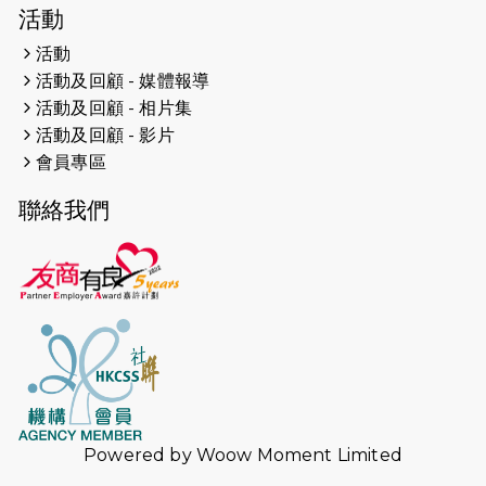
2026-04-19
「愛護兒童全城舞動創彩虹」SDG 千
活動
人創世界紀錄
活動
活動及回顧 - 媒體報導
2026-04-16
猛龍長跑隊恆常練習 - 4月16日
（19:00開始）
活動及回顧 - 相片集
活動及回顧 - 影片
2026-04-12
50+閃亮人生先導計劃—第四次慈善賽
會員專區
事----小Q慈善跑及嘉年華活動
聯絡我們
2026-04-11
Stone越野跑班 -- 香港五峰（滿）
2026-04-10
太古家＋賞系列：漫步魔術與音樂
2026-04-09
猛龍長跑隊恆常練習 - 4月9日（19:00
開始）
2026-04-02
猛龍長跑隊恆常練習 - 4月2日（19:00
開始）
Powered by
Woow Moment Limited
2026-03-26
猛龍長跑隊恆常練習 - 3月26日