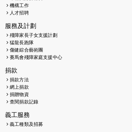
機構工作
2026-05-21
猛龍長跑隊恆常練習 - 5月21日
人才招聘
（19:00開始）
服務及計劃
2026-05-14
猛龍長跑隊恆常練習 - 5月14日
殘障家長子女支援計劃
（19:00開始）
猛龍長跑隊
2026-05-07
猛龍長跑隊恆常練習 - 5月7日（19:00
傷健綜合藝術團
開始）
賽馬會殘障家庭支援中心
2026-04-30
猛龍長跑隊恆常練習 - 4月30日
捐款
（19:00開始）
捐款方法
網上捐款
2026-04-25
【 嘉里x 猛龍 行太平山 】
捐贈物資
2026-04-24
查閱捐款記錄
「猛龍慈善共融音樂夜」
義工服務
2026-04-23
猛龍長跑隊恆常練習 - 4月23日
（19:00開始）
義工種類及招募