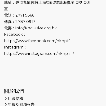
地址︰香港九龍佐敦上海街80號華海廣場10樓1001
2026-07-02
猛龍長跑隊恆常練習 - 7月2日（19:00
室
開始）
電話︰2771 9666
傳真︰2787 0917
2026-06-25
猛龍長跑隊恆常練習 - 6月25日
電郵︰
info@inclusive.org.hk
（19:00開始）
Facebook︰
2026-06-18
猛龍長跑隊恆常練習 - 6月18日
https://www.facebook.com/hknpis1
（19:00開始）打風取消
Instagram︰
https://www.instagram.com/hknpis_/
2026-06-11
猛龍長跑隊恆常練習 - 6月11日（19:00
開始）
2026-06-04
猛龍長跑隊恆常練習 - 6月4日（19:00
開始）
2026-05-28
猛龍長跑隊恆常練習 - 5月28日
關於我們
（19:00開始）
組織架構
2026-05-22
猛龍戈壁慈善行 2026
年報及財務報告