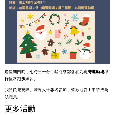
逢星期四晚，七時三十分，猛龍隊都會在
九龍灣運動場
舉
行恆常跑步練習。
我們歡迎視障、聽障人士報名參加，並歡迎義工申請成為
領跑員。
更多活動