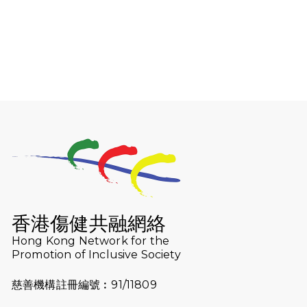
2026-08-06
猛龍長跑隊恆常練習 - 8月6日（19:00
開始）
2026-07-30
猛龍長跑隊恆常練習 - 7月30日
（19:00開始）
2026-07-25
世界肝炎日 - 免費乙肝快測活動
2026-07-23
猛龍長跑隊恆常練習 - 7月23日
（19:00開始）
2026-07-16
猛龍長跑隊恆常練習 - 7月16日
（19:00開始）
香港傷健共融網絡
2026-07-10
【猛龍戈壁118公里分享暨香港傷健共
Hong Kong Network for the
Promotion of Inclusive Society
融網絡15周年晚宴】
慈善機構註冊編號︰91/11809
2026-07-09
猛龍長跑隊恆常練習 - 7月9日（19:00
開始）