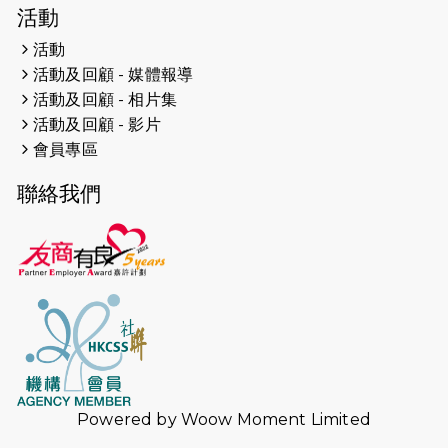
2026-04-19
「愛護兒童全城舞動創彩虹」SDG 千
活動
人創世界紀錄
活動
活動及回顧 - 媒體報導
2026-04-16
猛龍長跑隊恆常練習 - 4月16日
（19:00開始）
活動及回顧 - 相片集
活動及回顧 - 影片
2026-04-12
50+閃亮人生先導計劃—第四次慈善賽
會員專區
事----小Q慈善跑及嘉年華活動
聯絡我們
2026-04-11
Stone越野跑班 -- 香港五峰（滿）
2026-04-10
太古家＋賞系列：漫步魔術與音樂
2026-04-09
猛龍長跑隊恆常練習 - 4月9日（19:00
開始）
2026-04-02
猛龍長跑隊恆常練習 - 4月2日（19:00
開始）
Powered by
Woow Moment Limited
2026-03-26
猛龍長跑隊恆常練習 - 3月26日