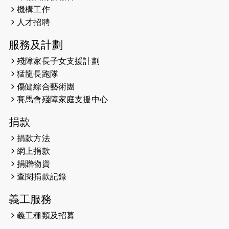
機構工作
2026-05-21
猛龍長跑隊恆常練習 - 5月21日
人才招聘
（19:00開始）
服務及計劃
2026-05-14
猛龍長跑隊恆常練習 - 5月14日
殘障家長子女支援計劃
（19:00開始）
猛龍長跑隊
2026-05-07
猛龍長跑隊恆常練習 - 5月7日（19:00
傷健綜合藝術團
開始）
賽馬會殘障家庭支援中心
2026-04-30
猛龍長跑隊恆常練習 - 4月30日
捐款
（19:00開始）
捐款方法
網上捐款
2026-04-25
【 嘉里x 猛龍 行太平山 】
捐贈物資
2026-04-24
查閱捐款記錄
「猛龍慈善共融音樂夜」
義工服務
2026-04-23
猛龍長跑隊恆常練習 - 4月23日
（19:00開始）
義工種類及招募