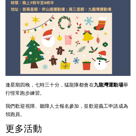
逢星期四晚，七時三十分，猛龍隊都會在
九龍灣運動場
舉
行恆常跑步練習。
我們歡迎視障、聽障人士報名參加，並歡迎義工申請成為
領跑員。
更多活動