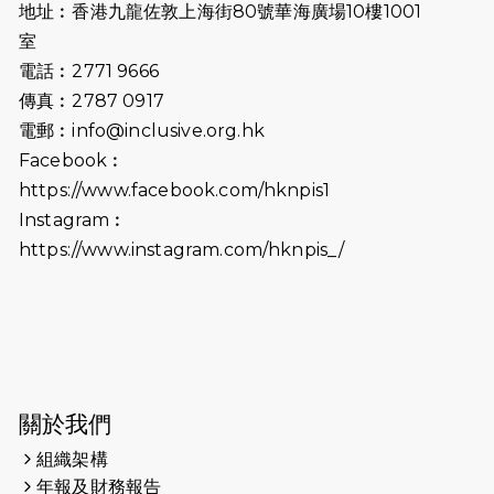
地址︰香港九龍佐敦上海街80號華海廣場10樓1001
2026-07-02
猛龍長跑隊恆常練習 - 7月2日（19:00
室
開始）
電話︰2771 9666
傳真︰2787 0917
2026-06-25
猛龍長跑隊恆常練習 - 6月25日
電郵︰
info@inclusive.org.hk
（19:00開始）
Facebook︰
2026-06-18
猛龍長跑隊恆常練習 - 6月18日
https://www.facebook.com/hknpis1
（19:00開始）打風取消
Instagram︰
https://www.instagram.com/hknpis_/
2026-06-11
猛龍長跑隊恆常練習 - 6月11日（19:00
開始）
2026-06-04
猛龍長跑隊恆常練習 - 6月4日（19:00
開始）
2026-05-28
猛龍長跑隊恆常練習 - 5月28日
關於我們
（19:00開始）
組織架構
2026-05-22
猛龍戈壁慈善行 2026
年報及財務報告