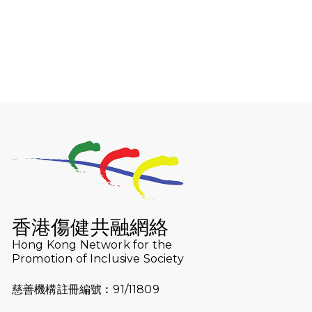
2026-08-06
猛龍長跑隊恆常練習 - 8月6日（19:00
開始）
2026-07-30
猛龍長跑隊恆常練習 - 7月30日
（19:00開始）
2026-07-25
世界肝炎日 - 免費乙肝快測活動
2026-07-23
猛龍長跑隊恆常練習 - 7月23日
（19:00開始）
2026-07-16
猛龍長跑隊恆常練習 - 7月16日
（19:00開始）
香港傷健共融網絡
2026-07-10
【猛龍戈壁118公里分享暨香港傷健共
Hong Kong Network for the
Promotion of Inclusive Society
融網絡15周年晚宴】
慈善機構註冊編號︰91/11809
2026-07-09
猛龍長跑隊恆常練習 - 7月9日（19:00
開始）