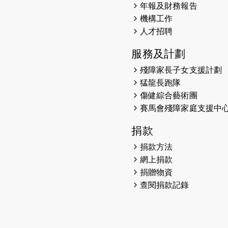
年報及財務報告
機構工作
人才招聘
服務及計劃
殘障家長子女支援計劃
猛龍長跑隊
傷健綜合藝術團
賽馬會殘障家庭支援中
捐款
捐款方法
網上捐款
捐贈物資
查閱捐款記錄