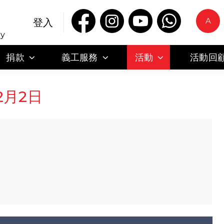
A
登入
ty
捐款
義工服務
活動
活動回
2月2日