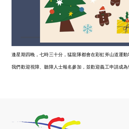
逢星期四晚，七時三十分，猛龍隊都會在彩虹斧山道運動
我們歡迎視障、聽障人士報名參加，並歡迎義工申請成為