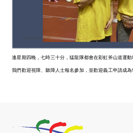
逢星期四晚，七時三十分，猛龍隊都會在彩虹斧山道運動
我們歡迎視障、聽障人士報名參加，並歡迎義工申請成為