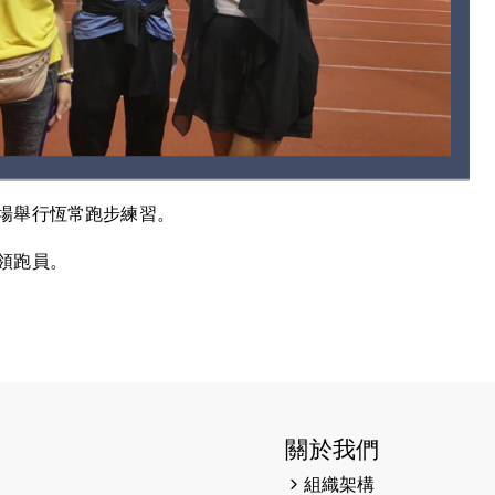
場舉行恆常跑步練習。
領跑員。
關於我們
組織架構