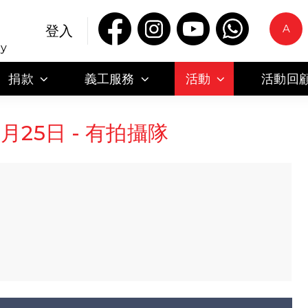
A
登入
ty
捐款
義工服務
活動
活動回
月25日 - 有拍攝隊