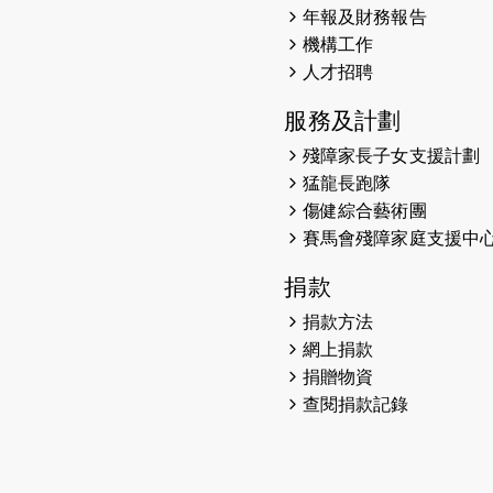
年報及財務報告
機構工作
人才招聘
服務及計劃
殘障家長子女支援計劃
猛龍長跑隊
傷健綜合藝術團
賽馬會殘障家庭支援中
捐款
捐款方法
網上捐款
捐贈物資
查閱捐款記錄