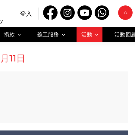
A
登入
ty
捐款
義工服務
活動
活動回
月11日