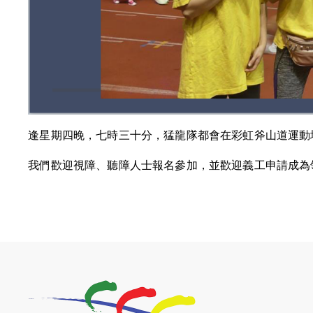
逢星期四晚，七時三十分，猛龍隊都會在彩虹斧山道運動
我們歡迎視障、聽障人士報名參加，並歡迎義工申請成為