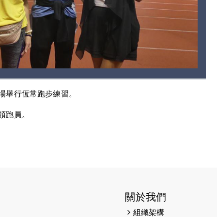
場舉行恆常跑步練習。
領跑員。
關於我們
組織架構