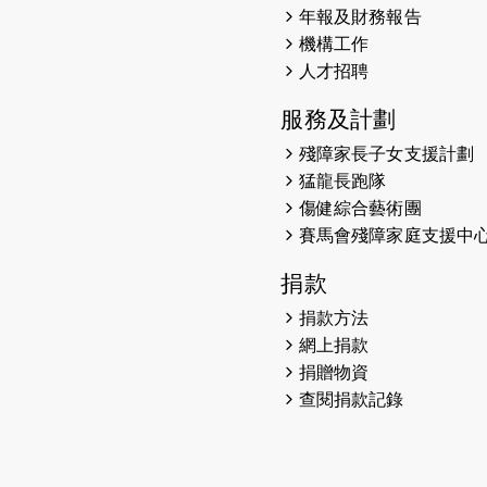
年報及財務報告
機構工作
人才招聘
服務及計劃
殘障家長子女支援計劃
猛龍長跑隊
傷健綜合藝術團
賽馬會殘障家庭支援中
捐款
捐款方法
網上捐款
捐贈物資
查閱捐款記錄