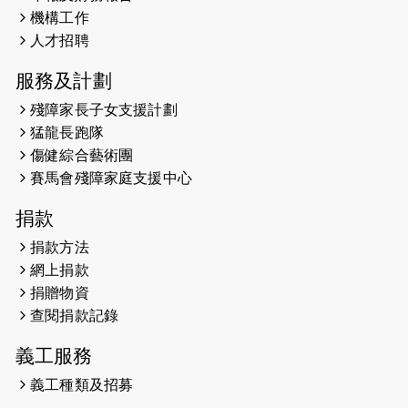
機構工作
2026-05-21
猛龍長跑隊恆常練習 - 5月21日
人才招聘
（19:00開始）
服務及計劃
2026-05-14
猛龍長跑隊恆常練習 - 5月14日
殘障家長子女支援計劃
（19:00開始）
猛龍長跑隊
2026-05-07
猛龍長跑隊恆常練習 - 5月7日（19:00
傷健綜合藝術團
開始）
賽馬會殘障家庭支援中心
2026-04-30
猛龍長跑隊恆常練習 - 4月30日
捐款
（19:00開始）
捐款方法
網上捐款
2026-04-25
【 嘉里x 猛龍 行太平山 】
捐贈物資
2026-04-24
查閱捐款記錄
「猛龍慈善共融音樂夜」
義工服務
2026-04-23
猛龍長跑隊恆常練習 - 4月23日
（19:00開始）
義工種類及招募