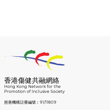
2026-08-06
猛龍長跑隊恆常練習 - 8月6日（19:00
開始）
2026-07-30
猛龍長跑隊恆常練習 - 7月30日
（19:00開始）
2026-07-25
世界肝炎日 - 免費乙肝快測活動
2026-07-23
猛龍長跑隊恆常練習 - 7月23日
（19:00開始）
2026-07-16
猛龍長跑隊恆常練習 - 7月16日
（19:00開始）
香港傷健共融網絡
2026-07-10
【猛龍戈壁118公里分享暨香港傷健共
Hong Kong Network for the
Promotion of Inclusive Society
融網絡15周年晚宴】
慈善機構註冊編號︰91/11809
2026-07-09
猛龍長跑隊恆常練習 - 7月9日（19:00
開始）