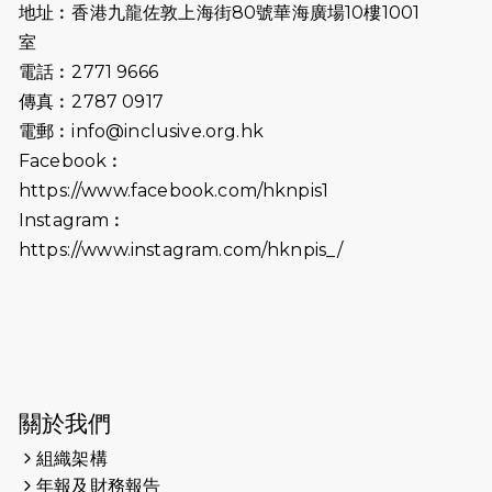
地址︰香港九龍佐敦上海街80號華海廣場10樓1001
2026-07-02
猛龍長跑隊恆常練習 - 7月2日（19:00
室
開始）
電話︰2771 9666
傳真︰2787 0917
2026-06-25
猛龍長跑隊恆常練習 - 6月25日
電郵︰
info@inclusive.org.hk
（19:00開始）
Facebook︰
2026-06-18
猛龍長跑隊恆常練習 - 6月18日
https://www.facebook.com/hknpis1
（19:00開始）打風取消
Instagram︰
https://www.instagram.com/hknpis_/
2026-06-11
猛龍長跑隊恆常練習 - 6月11日（19:00
開始）
2026-06-04
猛龍長跑隊恆常練習 - 6月4日（19:00
開始）
2026-05-28
猛龍長跑隊恆常練習 - 5月28日
關於我們
（19:00開始）
組織架構
2026-05-22
猛龍戈壁慈善行 2026
年報及財務報告