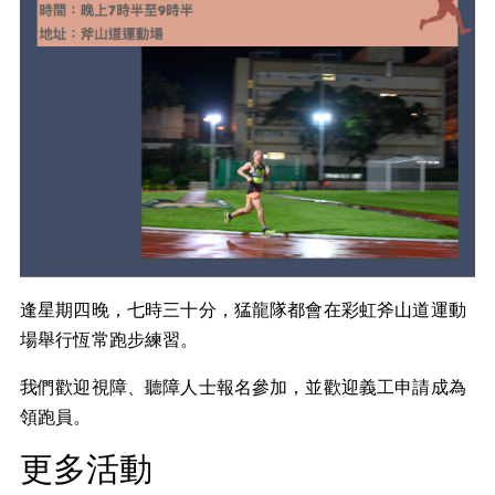
逢星期四晚，七時三十分，猛龍隊都會在彩虹斧山道運動
場舉行恆常跑步練習。
我們歡迎視障、聽障人士報名參加，並歡迎義工申請成為
領跑員。
更多活動