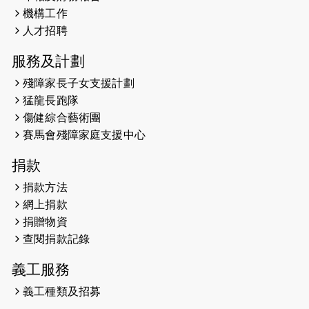
機構工作
2026-05-21
猛龍長跑隊恆常練習 - 5月21日
人才招聘
（19:00開始）
服務及計劃
2026-05-14
猛龍長跑隊恆常練習 - 5月14日
殘障家長子女支援計劃
（19:00開始）
猛龍長跑隊
2026-05-07
猛龍長跑隊恆常練習 - 5月7日（19:00
傷健綜合藝術團
開始）
賽馬會殘障家庭支援中心
2026-04-30
猛龍長跑隊恆常練習 - 4月30日
捐款
（19:00開始）
捐款方法
網上捐款
2026-04-25
【 嘉里x 猛龍 行太平山 】
捐贈物資
2026-04-24
查閱捐款記錄
「猛龍慈善共融音樂夜」
義工服務
2026-04-23
猛龍長跑隊恆常練習 - 4月23日
（19:00開始）
義工種類及招募