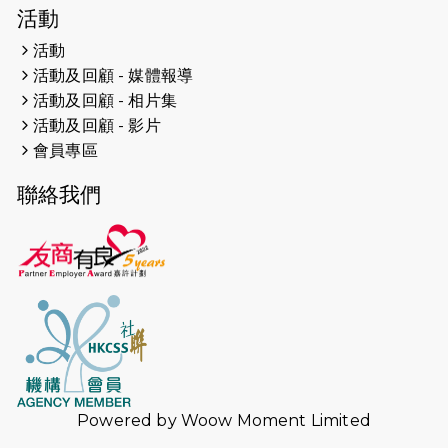
2026-04-19
「愛護兒童全城舞動創彩虹」SDG 千
活動
人創世界紀錄
活動
活動及回顧 - 媒體報導
2026-04-16
猛龍長跑隊恆常練習 - 4月16日
（19:00開始）
活動及回顧 - 相片集
活動及回顧 - 影片
2026-04-12
50+閃亮人生先導計劃—第四次慈善賽
會員專區
事----小Q慈善跑及嘉年華活動
聯絡我們
2026-04-11
Stone越野跑班 -- 香港五峰（滿）
2026-04-10
太古家＋賞系列：漫步魔術與音樂
2026-04-09
猛龍長跑隊恆常練習 - 4月9日（19:00
開始）
2026-04-02
猛龍長跑隊恆常練習 - 4月2日（19:00
開始）
Powered by
Woow Moment Limited
2026-03-26
猛龍長跑隊恆常練習 - 3月26日