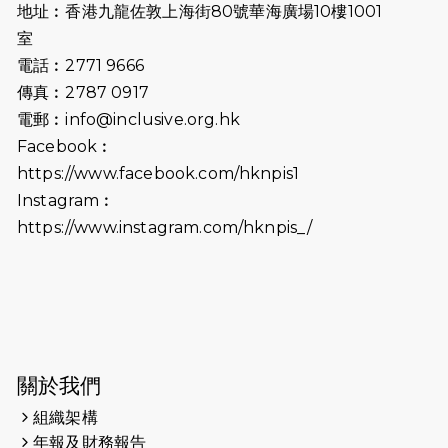
地址︰香港九龍佐敦上海街80號華海廣場10樓1001
2026-07-02
猛龍長跑隊恆常練習 - 7月2日（19:00
室
開始）
電話︰2771 9666
傳真︰2787 0917
2026-06-25
猛龍長跑隊恆常練習 - 6月25日
電郵︰
info@inclusive.org.hk
（19:00開始）
Facebook︰
2026-06-18
猛龍長跑隊恆常練習 - 6月18日
https://www.facebook.com/hknpis1
（19:00開始）打風取消
Instagram︰
https://www.instagram.com/hknpis_/
2026-06-11
猛龍長跑隊恆常練習 - 6月11日（19:00
開始）
2026-06-04
猛龍長跑隊恆常練習 - 6月4日（19:00
開始）
2026-05-28
猛龍長跑隊恆常練習 - 5月28日
關於我們
（19:00開始）
組織架構
2026-05-22
猛龍戈壁慈善行 2026
年報及財務報告