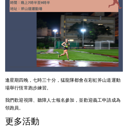
逢星期四晚，七時三十分，猛龍隊都會在彩虹斧山道運動
場舉行恆常跑步練習。
我們歡迎視障、聽障人士報名參加，並歡迎義工申請成為
領跑員。
更多活動