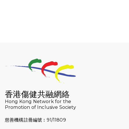
2026-08-06
猛龍長跑隊恆常練習 - 8月6日（19:00
開始）
2026-07-30
猛龍長跑隊恆常練習 - 7月30日
（19:00開始）
2026-07-25
世界肝炎日 - 免費乙肝快測活動
2026-07-23
猛龍長跑隊恆常練習 - 7月23日
（19:00開始）
2026-07-16
猛龍長跑隊恆常練習 - 7月16日
（19:00開始）
香港傷健共融網絡
2026-07-10
【猛龍戈壁118公里分享暨香港傷健共
Hong Kong Network for the
Promotion of Inclusive Society
融網絡15周年晚宴】
慈善機構註冊編號︰91/11809
2026-07-09
猛龍長跑隊恆常練習 - 7月9日（19:00
開始）