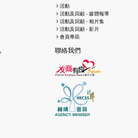
2026-04-30
猛龍長跑隊恆常練習 - 4月30日
活動
（19:00開始）
活動及回顧 - 媒體報導
活動及回顧 - 相片集
2026-04-25
【 嘉里x 猛龍 行太平山 】
活動及回顧 - 影片
2026-04-24
「猛龍慈善共融音樂夜」
會員專區
2026-04-23
猛龍長跑隊恆常練習 - 4月23日
聯絡我們
心
（19:00開始）
2026-04-19
「愛護兒童全城舞動創彩虹」SDG
千人創世界紀錄
2026-04-16
猛龍長跑隊恆常練習 - 4月16日
（19:00開始）
2026-04-12
50+閃亮人生先導計劃—第四次慈善
賽事----小Q慈善跑及嘉年華活動
2026-04-11
Stone越野跑班 -- 香港五峰（滿）