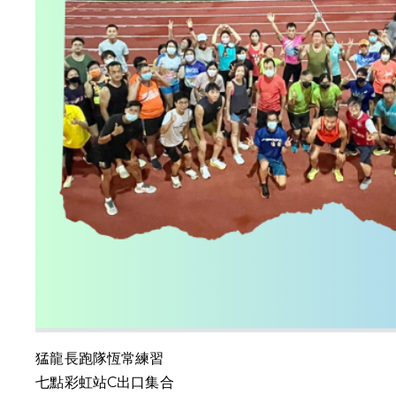
猛龍長跑隊恆常練習
七點彩虹站C出口集合