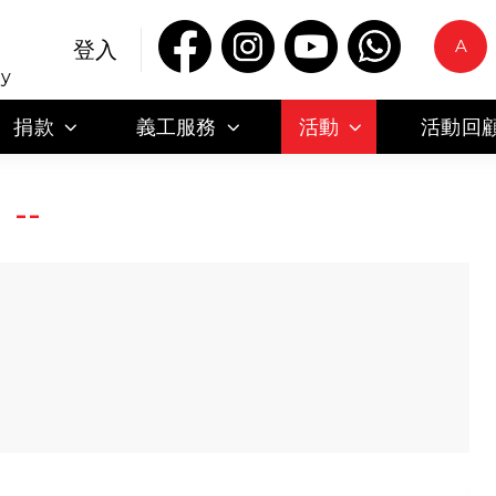
A
登入
ty
捐款
義工服務
活動
活動回
--