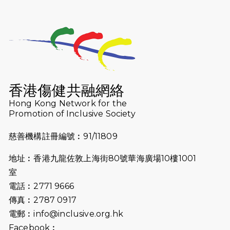
2026-07-25
世界肝炎日 - 免費乙肝快測活動
2026-07-23
猛龍長跑隊恆常練習 - 7月23日
（19:00開始）
2026-07-16
猛龍長跑隊恆常練習 - 7月16日
（19:00開始）
香港傷健共融網絡
2026-07-10
【猛龍戈壁118公里分享暨香港傷健共
Hong Kong Network for the
Promotion of Inclusive Society
融網絡15周年晚宴】
慈善機構註冊編號︰91/11809
2026-07-09
猛龍長跑隊恆常練習 - 7月9日（19:00
開始）
地址︰香港九龍佐敦上海街80號華海廣場10樓1001
2026-07-02
猛龍長跑隊恆常練習 - 7月2日（19:00
室
開始）
電話︰2771 9666
傳真︰2787 0917
2026-06-25
猛龍長跑隊恆常練習 - 6月25日
電郵︰
info@inclusive.org.hk
（19:00開始）
Facebook︰