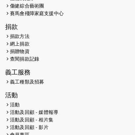
2026-05-07
猛龍長跑隊恆常練習 - 5月7日（19:00
傷健綜合藝術團
開始）
賽馬會殘障家庭支援中心
2026-04-30
猛龍長跑隊恆常練習 - 4月30日
捐款
（19:00開始）
捐款方法
網上捐款
2026-04-25
【 嘉里x 猛龍 行太平山 】
捐贈物資
2026-04-24
查閱捐款記錄
「猛龍慈善共融音樂夜」
義工服務
2026-04-23
猛龍長跑隊恆常練習 - 4月23日
（19:00開始）
義工種類及招募
2026-04-19
「愛護兒童全城舞動創彩虹」SDG 千
活動
人創世界紀錄
活動
活動及回顧 - 媒體報導
2026-04-16
猛龍長跑隊恆常練習 - 4月16日
（19:00開始）
活動及回顧 - 相片集
活動及回顧 - 影片
2026-04-12
50+閃亮人生先導計劃—第四次慈善賽
會員專區