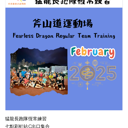
猛龍長跑隊恆常練習
七點彩虹站C出口集合