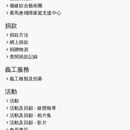
2026-05-07
猛龍長跑隊恆常練習 - 5月7日（19:00
傷健綜合藝術團
開始）
賽馬會殘障家庭支援中心
2026-04-30
猛龍長跑隊恆常練習 - 4月30日
捐款
（19:00開始）
捐款方法
網上捐款
2026-04-25
【 嘉里x 猛龍 行太平山 】
捐贈物資
2026-04-24
查閱捐款記錄
「猛龍慈善共融音樂夜」
義工服務
2026-04-23
猛龍長跑隊恆常練習 - 4月23日
（19:00開始）
義工種類及招募
2026-04-19
「愛護兒童全城舞動創彩虹」SDG 千
活動
人創世界紀錄
活動
活動及回顧 - 媒體報導
2026-04-16
猛龍長跑隊恆常練習 - 4月16日
（19:00開始）
活動及回顧 - 相片集
活動及回顧 - 影片
2026-04-12
50+閃亮人生先導計劃—第四次慈善賽
會員專區