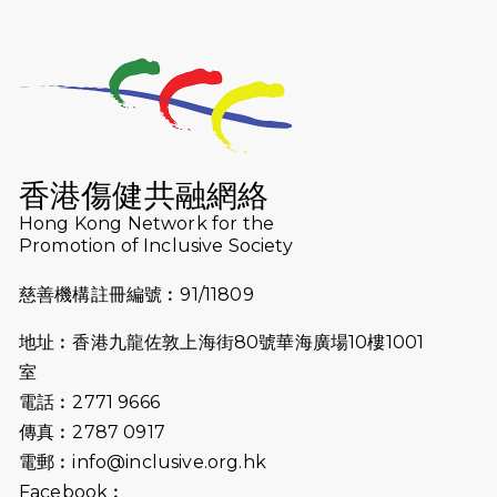
2026-07-25
世界肝炎日 - 免費乙肝快測活動
2026-07-23
猛龍長跑隊恆常練習 - 7月23日
（19:00開始）
2026-07-16
猛龍長跑隊恆常練習 - 7月16日
（19:00開始）
香港傷健共融網絡
2026-07-10
【猛龍戈壁118公里分享暨香港傷健共
Hong Kong Network for the
Promotion of Inclusive Society
融網絡15周年晚宴】
慈善機構註冊編號︰91/11809
2026-07-09
猛龍長跑隊恆常練習 - 7月9日（19:00
開始）
地址︰香港九龍佐敦上海街80號華海廣場10樓1001
2026-07-02
猛龍長跑隊恆常練習 - 7月2日（19:00
室
開始）
電話︰2771 9666
傳真︰2787 0917
2026-06-25
猛龍長跑隊恆常練習 - 6月25日
電郵︰
info@inclusive.org.hk
（19:00開始）
Facebook︰