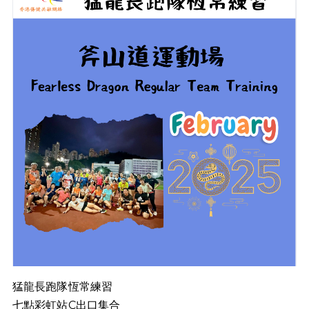
猛龍長跑隊恆常練習
七點彩虹站C出口集合