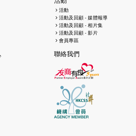
活動
2026-04-30
猛龍長跑隊恆常練習 - 4月30日
（19:00開始）
活動
活動及回顧 - 媒體報導
2026-04-25
【 嘉里x 猛龍 行太平山 】
活動及回顧 - 相片集
活動及回顧 - 影片
2026-04-24
「猛龍慈善共融音樂夜」
會員專區
2026-04-23
猛龍長跑隊恆常練習 - 4月23日
聯絡我們
（19:00開始）
心
2026-04-19
「愛護兒童全城舞動創彩虹」SDG
千人創世界紀錄
2026-04-16
猛龍長跑隊恆常練習 - 4月16日
（19:00開始）
2026-04-12
50+閃亮人生先導計劃—第四次慈善
賽事----小Q慈善跑及嘉年華活動
2026-04-11
Stone越野跑班 -- 香港五峰（滿）