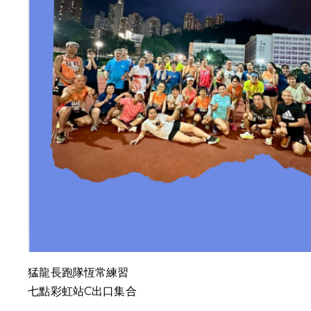
猛龍長跑隊恆常練習
七點彩虹站C出口集合