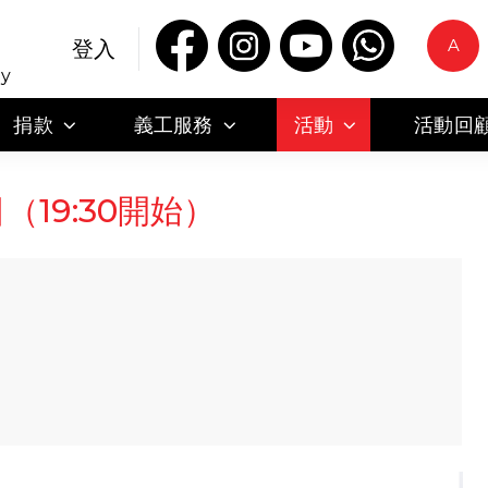
A
登入
ty
捐款
義工服務
活動
活動回
（19:30開始）