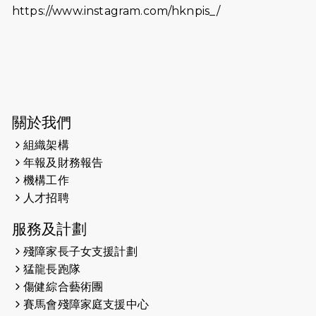
https://www.instagram.com/hknpis_/
2026-06-11
猛龍長跑隊恆常練習 - 6月11日（19:00
開始）
2026-06-04
猛龍長跑隊恆常練習 - 6月4日（19:00
開始）
2026-05-28
猛龍長跑隊恆常練習 - 5月28日
關於我們
（19:00開始）
組織架構
2026-05-22
猛龍戈壁慈善行 2026
年報及財務報告
機構工作
2026-05-21
猛龍長跑隊恆常練習 - 5月21日
人才招聘
（19:00開始）
服務及計劃
2026-05-14
猛龍長跑隊恆常練習 - 5月14日
殘障家長子女支援計劃
（19:00開始）
猛龍長跑隊
2026-05-07
猛龍長跑隊恆常練習 - 5月7日（19:00
傷健綜合藝術團
開始）
賽馬會殘障家庭支援中心