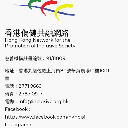
2026-07-23
猛龍長跑隊恆常練習 - 7月23日
（19:00開始）
2026-07-16
猛龍長跑隊恆常練習 - 7月16日
（19:00開始）
香港傷健共融網絡
2026-07-10
【猛龍戈壁118公里分享暨香港傷健共
Hong Kong Network for the
Promotion of Inclusive Society
融網絡15周年晚宴】
慈善機構註冊編號︰91/11809
2026-07-09
猛龍長跑隊恆常練習 - 7月9日（19:00
開始）
地址︰香港九龍佐敦上海街80號華海廣場10樓1001
2026-07-02
猛龍長跑隊恆常練習 - 7月2日（19:00
室
開始）
電話︰2771 9666
傳真︰2787 0917
2026-06-25
猛龍長跑隊恆常練習 - 6月25日
電郵︰
info@inclusive.org.hk
（19:00開始）
Facebook︰
2026-06-18
猛龍長跑隊恆常練習 - 6月18日
https://www.facebook.com/hknpis1
（19:00開始）打風取消
Instagram︰