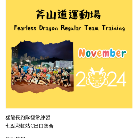
猛龍長跑隊恆常練習
七點彩虹站C出口集合