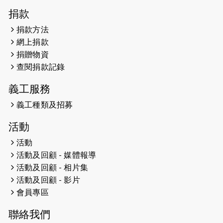
2026-04-30
猛龍長跑隊恆常練習 - 4月30日
捐款
（19:00開始）
捐款方法
網上捐款
2026-04-25
【 嘉里x 猛龍 行太平山 】
捐贈物資
2026-04-24
查閱捐款記錄
「猛龍慈善共融音樂夜」
義工服務
2026-04-23
猛龍長跑隊恆常練習 - 4月23日
（19:00開始）
義工種類及招募
2026-04-19
「愛護兒童全城舞動創彩虹」SDG 千
活動
人創世界紀錄
活動
活動及回顧 - 媒體報導
2026-04-16
猛龍長跑隊恆常練習 - 4月16日
（19:00開始）
活動及回顧 - 相片集
活動及回顧 - 影片
2026-04-12
50+閃亮人生先導計劃—第四次慈善賽
會員專區
事----小Q慈善跑及嘉年華活動
聯絡我們
2026-04-11
Stone越野跑班 -- 香港五峰（滿）