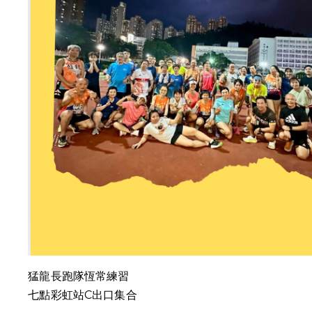
猛龍長跑隊恆常練習
七點彩虹站C出口集合