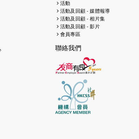
2026-04-30
猛龍長跑隊恆常練習 - 4月30日
活動
（19:00開始）
活動及回顧 - 媒體報導
活動及回顧 - 相片集
2026-04-25
【 嘉里x 猛龍 行太平山 】
活動及回顧 - 影片
會員專區
2026-04-24
「猛龍慈善共融音樂夜」
聯絡我們
2026-04-23
猛龍長跑隊恆常練習 - 4月23日
心
（19:00開始）
2026-04-19
「愛護兒童全城舞動創彩虹」SDG
千人創世界紀錄
2026-04-16
猛龍長跑隊恆常練習 - 4月16日
（19:00開始）
2026-04-12
50+閃亮人生先導計劃—第四次慈善
賽事----小Q慈善跑及嘉年華活動
2026-04-11
Stone越野跑班 -- 香港五峰（滿）