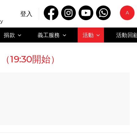
A
登入
ty
捐款
義工服務
活動
活動回
（19:30開始）