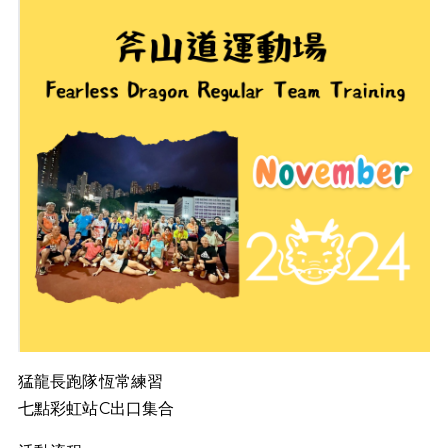
猛龍長跑隊恆常練習
七點彩虹站C出口集合