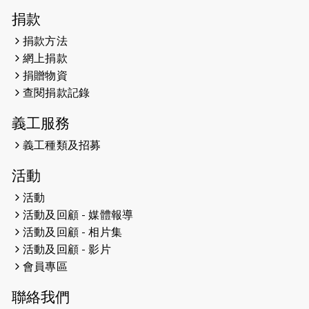
2026-04-30
猛龍長跑隊恆常練習 - 4月30日
捐款
（19:00開始）
捐款方法
網上捐款
2026-04-25
【 嘉里x 猛龍 行太平山 】
捐贈物資
2026-04-24
查閱捐款記錄
「猛龍慈善共融音樂夜」
義工服務
2026-04-23
猛龍長跑隊恆常練習 - 4月23日
（19:00開始）
義工種類及招募
2026-04-19
「愛護兒童全城舞動創彩虹」SDG 千
活動
人創世界紀錄
活動
活動及回顧 - 媒體報導
2026-04-16
猛龍長跑隊恆常練習 - 4月16日
（19:00開始）
活動及回顧 - 相片集
活動及回顧 - 影片
2026-04-12
50+閃亮人生先導計劃—第四次慈善賽
會員專區
事----小Q慈善跑及嘉年華活動
聯絡我們
2026-04-11
Stone越野跑班 -- 香港五峰（滿）