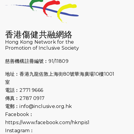
2026-07-23
猛龍長跑隊恆常練習 - 7月23日
（19:00開始）
2026-07-16
猛龍長跑隊恆常練習 - 7月16日
（19:00開始）
香港傷健共融網絡
2026-07-10
【猛龍戈壁118公里分享暨香港傷健共
Hong Kong Network for the
Promotion of Inclusive Society
融網絡15周年晚宴】
慈善機構註冊編號︰91/11809
2026-07-09
猛龍長跑隊恆常練習 - 7月9日（19:00
開始）
地址︰香港九龍佐敦上海街80號華海廣場10樓1001
2026-07-02
猛龍長跑隊恆常練習 - 7月2日（19:00
室
開始）
電話︰2771 9666
傳真︰2787 0917
2026-06-25
猛龍長跑隊恆常練習 - 6月25日
電郵︰
info@inclusive.org.hk
（19:00開始）
Facebook︰
2026-06-18
猛龍長跑隊恆常練習 - 6月18日
https://www.facebook.com/hknpis1
（19:00開始）打風取消
Instagram︰