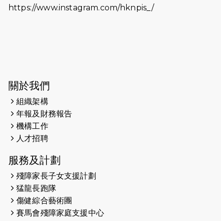
https://www.instagram.com/hknpis_/
2026-06-11
猛龍長跑隊恆常練習 - 6月11日（19:00
開始）
2026-06-04
猛龍長跑隊恆常練習 - 6月4日（19:00
開始）
2026-05-28
猛龍長跑隊恆常練習 - 5月28日
關於我們
（19:00開始）
組織架構
2026-05-22
猛龍戈壁慈善行 2026
年報及財務報告
機構工作
2026-05-21
猛龍長跑隊恆常練習 - 5月21日
人才招聘
（19:00開始）
服務及計劃
2026-05-14
猛龍長跑隊恆常練習 - 5月14日
殘障家長子女支援計劃
（19:00開始）
猛龍長跑隊
2026-05-07
猛龍長跑隊恆常練習 - 5月7日（19:00
傷健綜合藝術團
開始）
賽馬會殘障家庭支援中心