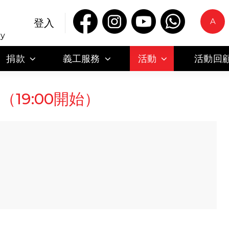
A
登入
ty
捐款
義工服務
活動
活動回
（19:00開始）