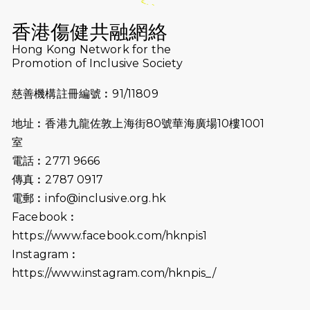
2026-07-16
猛龍長跑隊恆常練習 - 7月16日
（19:00開始）
香港傷健共融網絡
2026-07-10
【猛龍戈壁118公里分享暨香港傷健共
Hong Kong Network for the
Promotion of Inclusive Society
融網絡15周年晚宴】
慈善機構註冊編號︰91/11809
2026-07-09
猛龍長跑隊恆常練習 - 7月9日（19:00
開始）
地址︰香港九龍佐敦上海街80號華海廣場10樓1001
2026-07-02
猛龍長跑隊恆常練習 - 7月2日（19:00
室
開始）
電話︰2771 9666
傳真︰2787 0917
2026-06-25
猛龍長跑隊恆常練習 - 6月25日
電郵︰
info@inclusive.org.hk
（19:00開始）
Facebook︰
2026-06-18
猛龍長跑隊恆常練習 - 6月18日
https://www.facebook.com/hknpis1
（19:00開始）打風取消
Instagram︰
https://www.instagram.com/hknpis_/
2026-06-11
猛龍長跑隊恆常練習 - 6月11日（19:00
開始）