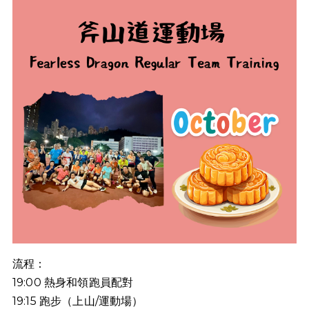
流程：
19:00
熱身和領跑員配對
19:15
跑步（上山
/
運動場）