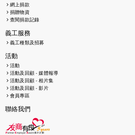
網上捐款
2026-04-25
【 嘉里x 猛龍 行太平山 】
捐贈物資
2026-04-24
查閱捐款記錄
「猛龍慈善共融音樂夜」
義工服務
2026-04-23
猛龍長跑隊恆常練習 - 4月23日
（19:00開始）
義工種類及招募
2026-04-19
「愛護兒童全城舞動創彩虹」SDG 千
活動
人創世界紀錄
活動
活動及回顧 - 媒體報導
2026-04-16
猛龍長跑隊恆常練習 - 4月16日
（19:00開始）
活動及回顧 - 相片集
活動及回顧 - 影片
2026-04-12
50+閃亮人生先導計劃—第四次慈善賽
會員專區
事----小Q慈善跑及嘉年華活動
聯絡我們
2026-04-11
Stone越野跑班 -- 香港五峰（滿）
2026-04-10
太古家＋賞系列：漫步魔術與音樂