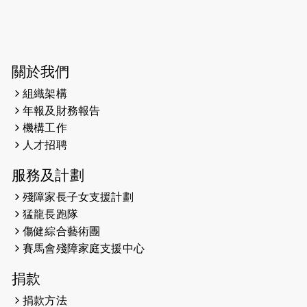
2026-06-04
猛龍長跑隊恆常練習 - 6月4日（19:00
開始）
2026-05-28
猛龍長跑隊恆常練習 - 5月28日
關於我們
（19:00開始）
組織架構
2026-05-22
猛龍戈壁慈善行 2026
年報及財務報告
機構工作
2026-05-21
猛龍長跑隊恆常練習 - 5月21日
人才招聘
（19:00開始）
服務及計劃
2026-05-14
猛龍長跑隊恆常練習 - 5月14日
殘障家長子女支援計劃
（19:00開始）
猛龍長跑隊
2026-05-07
猛龍長跑隊恆常練習 - 5月7日（19:00
傷健綜合藝術團
開始）
賽馬會殘障家庭支援中心
2026-04-30
猛龍長跑隊恆常練習 - 4月30日
捐款
（19:00開始）
捐款方法