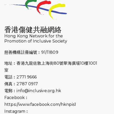
2026-07-23
猛龍長跑隊恆常練習 - 7月23日
（19:00開始）
2026-07-16
猛龍長跑隊恆常練習 - 7月16日
（19:00開始）
香港傷健共融網絡
2026-07-10
【猛龍戈壁118公里分享暨香港傷健共
Hong Kong Network for the
Promotion of Inclusive Society
融網絡15周年晚宴】
慈善機構註冊編號︰91/11809
2026-07-09
猛龍長跑隊恆常練習 - 7月9日（19:00
開始）
地址︰香港九龍佐敦上海街80號華海廣場10樓1001
2026-07-02
猛龍長跑隊恆常練習 - 7月2日（19:00
室
開始）
電話︰2771 9666
傳真︰2787 0917
2026-06-25
猛龍長跑隊恆常練習 - 6月25日
電郵︰
info@inclusive.org.hk
（19:00開始）
Facebook︰
2026-06-18
猛龍長跑隊恆常練習 - 6月18日
https://www.facebook.com/hknpis1
（19:00開始）打風取消
Instagram︰