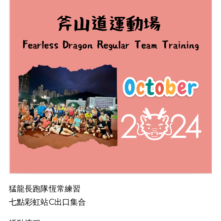
猛龍長跑隊恆常練習
七點彩虹站C出口集合