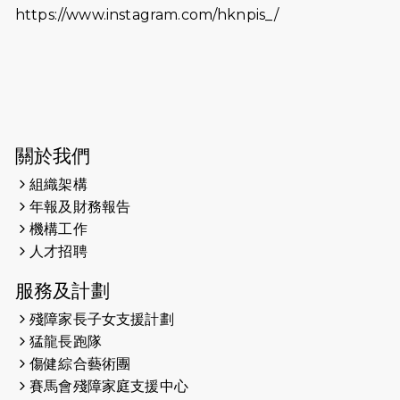
https://www.instagram.com/hknpis_/
2026-06-11
猛龍長跑隊恆常練習 - 6月11日（19:00
開始）
2026-06-04
猛龍長跑隊恆常練習 - 6月4日（19:00
開始）
2026-05-28
猛龍長跑隊恆常練習 - 5月28日
關於我們
（19:00開始）
組織架構
2026-05-22
猛龍戈壁慈善行 2026
年報及財務報告
機構工作
2026-05-21
猛龍長跑隊恆常練習 - 5月21日
人才招聘
（19:00開始）
服務及計劃
2026-05-14
猛龍長跑隊恆常練習 - 5月14日
殘障家長子女支援計劃
（19:00開始）
猛龍長跑隊
2026-05-07
猛龍長跑隊恆常練習 - 5月7日（19:00
傷健綜合藝術團
開始）
賽馬會殘障家庭支援中心