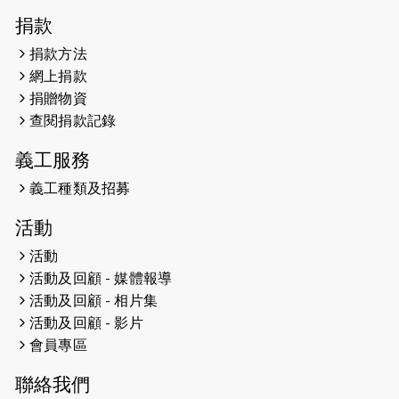
2026-04-30
猛龍長跑隊恆常練習 - 4月30日
捐款
（19:00開始）
捐款方法
網上捐款
2026-04-25
【 嘉里x 猛龍 行太平山 】
捐贈物資
2026-04-24
查閱捐款記錄
「猛龍慈善共融音樂夜」
義工服務
2026-04-23
猛龍長跑隊恆常練習 - 4月23日
（19:00開始）
義工種類及招募
2026-04-19
「愛護兒童全城舞動創彩虹」SDG 千
活動
人創世界紀錄
活動
活動及回顧 - 媒體報導
2026-04-16
猛龍長跑隊恆常練習 - 4月16日
（19:00開始）
活動及回顧 - 相片集
活動及回顧 - 影片
2026-04-12
50+閃亮人生先導計劃—第四次慈善賽
會員專區
事----小Q慈善跑及嘉年華活動
聯絡我們
2026-04-11
Stone越野跑班 -- 香港五峰（滿）