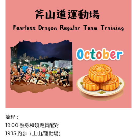
流程：
19:00
熱身和領跑員配對
19:15
跑步（上山
/
運動場）