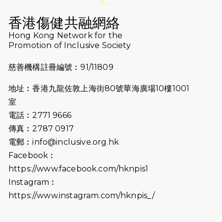
2026-07-16
猛龍長跑隊恆常練習 - 7月16日
（19:00開始）
香港傷健共融網絡
2026-07-10
【猛龍戈壁118公里分享暨香港傷健共
Hong Kong Network for the
Promotion of Inclusive Society
融網絡15周年晚宴】
慈善機構註冊編號︰91/11809
2026-07-09
猛龍長跑隊恆常練習 - 7月9日（19:00
開始）
地址︰香港九龍佐敦上海街80號華海廣場10樓1001
2026-07-02
猛龍長跑隊恆常練習 - 7月2日（19:00
室
開始）
電話︰2771 9666
傳真︰2787 0917
2026-06-25
猛龍長跑隊恆常練習 - 6月25日
電郵︰
info@inclusive.org.hk
（19:00開始）
Facebook︰
2026-06-18
猛龍長跑隊恆常練習 - 6月18日
https://www.facebook.com/hknpis1
（19:00開始）打風取消
Instagram︰
https://www.instagram.com/hknpis_/
2026-06-11
猛龍長跑隊恆常練習 - 6月11日（19:00
開始）