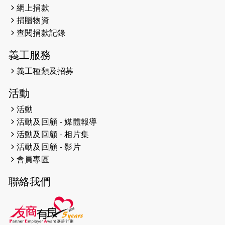
網上捐款
2026-04-25
【 嘉里x 猛龍 行太平山 】
捐贈物資
2026-04-24
查閱捐款記錄
「猛龍慈善共融音樂夜」
義工服務
2026-04-23
猛龍長跑隊恆常練習 - 4月23日
（19:00開始）
義工種類及招募
2026-04-19
「愛護兒童全城舞動創彩虹」SDG 千
活動
人創世界紀錄
活動
活動及回顧 - 媒體報導
2026-04-16
猛龍長跑隊恆常練習 - 4月16日
（19:00開始）
活動及回顧 - 相片集
活動及回顧 - 影片
2026-04-12
50+閃亮人生先導計劃—第四次慈善賽
會員專區
事----小Q慈善跑及嘉年華活動
聯絡我們
2026-04-11
Stone越野跑班 -- 香港五峰（滿）
2026-04-10
太古家＋賞系列：漫步魔術與音樂