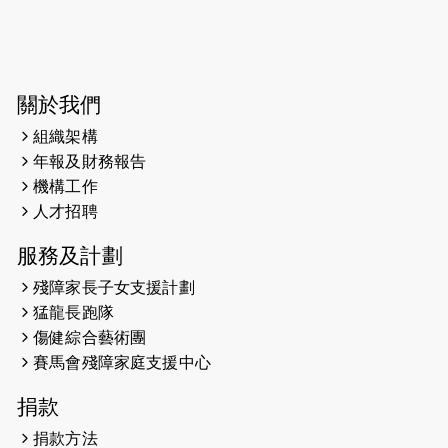
2026-06-04
猛龍長跑隊恆常練習 - 6月4日（19:00
開始）
2026-05-28
猛龍長跑隊恆常練習 - 5月28日
關於我們
（19:00開始）
組織架構
2026-05-22
猛龍戈壁慈善行 2026
年報及財務報告
機構工作
2026-05-21
猛龍長跑隊恆常練習 - 5月21日
人才招聘
（19:00開始）
服務及計劃
2026-05-14
猛龍長跑隊恆常練習 - 5月14日
殘障家長子女支援計劃
（19:00開始）
猛龍長跑隊
2026-05-07
猛龍長跑隊恆常練習 - 5月7日（19:00
傷健綜合藝術團
開始）
賽馬會殘障家庭支援中心
2026-04-30
猛龍長跑隊恆常練習 - 4月30日
捐款
（19:00開始）
捐款方法