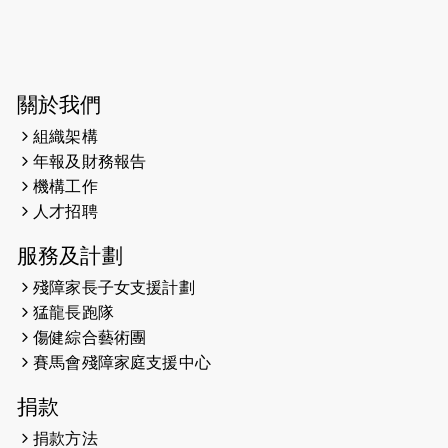
2026-06-04
猛龍長跑隊恆常練習 - 6月4日（19:00
開始）
2026-05-28
猛龍長跑隊恆常練習 - 5月28日
關於我們
（19:00開始）
組織架構
2026-05-22
猛龍戈壁慈善行 2026
年報及財務報告
機構工作
2026-05-21
猛龍長跑隊恆常練習 - 5月21日
人才招聘
（19:00開始）
服務及計劃
2026-05-14
猛龍長跑隊恆常練習 - 5月14日
殘障家長子女支援計劃
（19:00開始）
猛龍長跑隊
2026-05-07
猛龍長跑隊恆常練習 - 5月7日（19:00
傷健綜合藝術團
開始）
賽馬會殘障家庭支援中心
2026-04-30
猛龍長跑隊恆常練習 - 4月30日
捐款
（19:00開始）
捐款方法