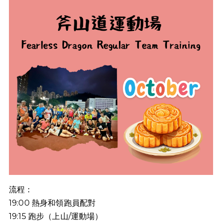
流程：
19:00
熱身和領跑員配對
19:15
跑步（上山
/
運動場）