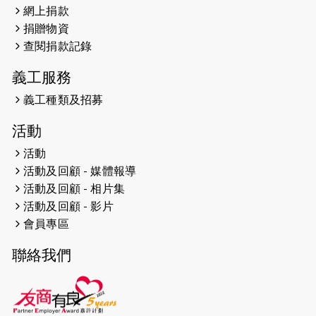
網上捐款
2026-04-25
【 嘉里x 猛龍 行太平山 】
捐贈物資
2026-04-24
查閱捐款記錄
「猛龍慈善共融音樂夜」
義工服務
2026-04-23
猛龍長跑隊恆常練習 - 4月23日
（19:00開始）
義工種類及招募
2026-04-19
「愛護兒童全城舞動創彩虹」SDG 千
活動
人創世界紀錄
活動
活動及回顧 - 媒體報導
2026-04-16
猛龍長跑隊恆常練習 - 4月16日
（19:00開始）
活動及回顧 - 相片集
活動及回顧 - 影片
2026-04-12
50+閃亮人生先導計劃—第四次慈善賽
會員專區
事----小Q慈善跑及嘉年華活動
聯絡我們
2026-04-11
Stone越野跑班 -- 香港五峰（滿）
2026-04-10
太古家＋賞系列：漫步魔術與音樂