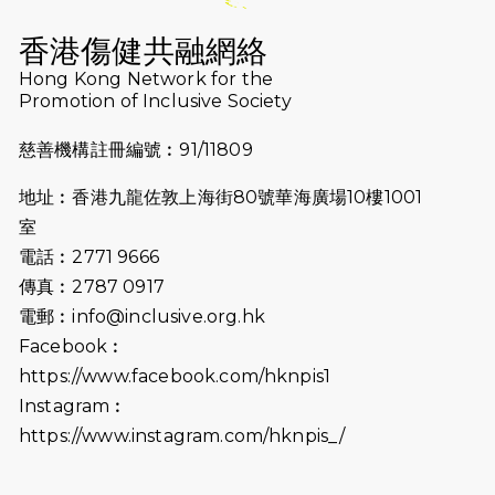
2026-07-16
猛龍長跑隊恆常練習 - 7月16日
（19:00開始）
香港傷健共融網絡
2026-07-10
【猛龍戈壁118公里分享暨香港傷健共
Hong Kong Network for the
Promotion of Inclusive Society
融網絡15周年晚宴】
慈善機構註冊編號︰91/11809
2026-07-09
猛龍長跑隊恆常練習 - 7月9日（19:00
開始）
地址︰香港九龍佐敦上海街80號華海廣場10樓1001
2026-07-02
猛龍長跑隊恆常練習 - 7月2日（19:00
室
開始）
電話︰2771 9666
傳真︰2787 0917
2026-06-25
猛龍長跑隊恆常練習 - 6月25日
電郵︰
info@inclusive.org.hk
（19:00開始）
Facebook︰
2026-06-18
猛龍長跑隊恆常練習 - 6月18日
https://www.facebook.com/hknpis1
（19:00開始）打風取消
Instagram︰
https://www.instagram.com/hknpis_/
2026-06-11
猛龍長跑隊恆常練習 - 6月11日（19:00
開始）