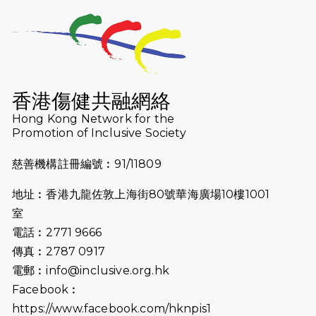
2026-07-23
猛龍長跑隊恆常練習 - 7月23日
（19:00開始）
2026-07-16
猛龍長跑隊恆常練習 - 7月16日
（19:00開始）
香港傷健共融網絡
2026-07-10
【猛龍戈壁118公里分享暨香港傷健共
Hong Kong Network for the
Promotion of Inclusive Society
融網絡15周年晚宴】
慈善機構註冊編號︰91/11809
2026-07-09
猛龍長跑隊恆常練習 - 7月9日（19:00
開始）
地址︰香港九龍佐敦上海街80號華海廣場10樓1001
2026-07-02
猛龍長跑隊恆常練習 - 7月2日（19:00
室
開始）
電話︰2771 9666
傳真︰2787 0917
2026-06-25
猛龍長跑隊恆常練習 - 6月25日
電郵︰
info@inclusive.org.hk
（19:00開始）
Facebook︰
2026-06-18
猛龍長跑隊恆常練習 - 6月18日
https://www.facebook.com/hknpis1