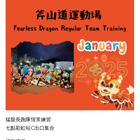
猛龍長跑隊恆常練習
七點彩虹站C出口集合