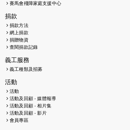
開始）
賽馬會殘障家庭支援中心
2026-04-30
猛龍長跑隊恆常練習 - 4月30日
捐款
（19:00開始）
捐款方法
網上捐款
2026-04-25
【 嘉里x 猛龍 行太平山 】
捐贈物資
2026-04-24
查閱捐款記錄
「猛龍慈善共融音樂夜」
義工服務
2026-04-23
猛龍長跑隊恆常練習 - 4月23日
（19:00開始）
義工種類及招募
2026-04-19
「愛護兒童全城舞動創彩虹」SDG 千
活動
人創世界紀錄
活動
活動及回顧 - 媒體報導
2026-04-16
猛龍長跑隊恆常練習 - 4月16日
（19:00開始）
活動及回顧 - 相片集
活動及回顧 - 影片
2026-04-12
50+閃亮人生先導計劃—第四次慈善賽
會員專區
事----小Q慈善跑及嘉年華活動