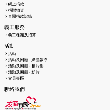
網上捐款
2026-04-25
【 嘉里x 猛龍 行太平山 】
捐贈物資
2026-04-24
查閱捐款記錄
「猛龍慈善共融音樂夜」
義工服務
2026-04-23
猛龍長跑隊恆常練習 - 4月23日
（19:00開始）
義工種類及招募
2026-04-19
「愛護兒童全城舞動創彩虹」SDG 千
活動
人創世界紀錄
活動
活動及回顧 - 媒體報導
2026-04-16
猛龍長跑隊恆常練習 - 4月16日
（19:00開始）
活動及回顧 - 相片集
活動及回顧 - 影片
2026-04-12
50+閃亮人生先導計劃—第四次慈善賽
會員專區
事----小Q慈善跑及嘉年華活動
聯絡我們
2026-04-11
Stone越野跑班 -- 香港五峰（滿）
2026-04-10
太古家＋賞系列：漫步魔術與音樂