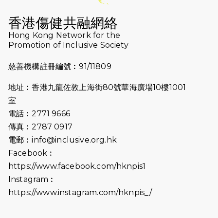
2026-07-16
猛龍長跑隊恆常練習 - 7月16日
（19:00開始）
香港傷健共融網絡
2026-07-10
【猛龍戈壁118公里分享暨香港傷健共
Hong Kong Network for the
Promotion of Inclusive Society
融網絡15周年晚宴】
慈善機構註冊編號︰91/11809
2026-07-09
猛龍長跑隊恆常練習 - 7月9日（19:00
開始）
地址︰香港九龍佐敦上海街80號華海廣場10樓1001
2026-07-02
猛龍長跑隊恆常練習 - 7月2日（19:00
室
開始）
電話︰2771 9666
傳真︰2787 0917
2026-06-25
猛龍長跑隊恆常練習 - 6月25日
電郵︰
info@inclusive.org.hk
（19:00開始）
Facebook︰
2026-06-18
猛龍長跑隊恆常練習 - 6月18日
https://www.facebook.com/hknpis1
（19:00開始）打風取消
Instagram︰
https://www.instagram.com/hknpis_/
2026-06-11
猛龍長跑隊恆常練習 - 6月11日（19:00
開始）