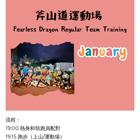
流程：
19:00
熱身和領跑員配對
19:15
跑步（上山
/
運動場）