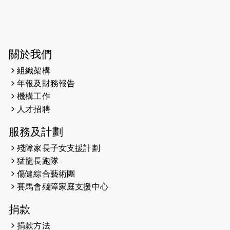
2026-06-04
猛龍長跑隊恆常練習 - 6月4日（19:00
開始）
2026-05-28
猛龍長跑隊恆常練習 - 5月28日
關於我們
（19:00開始）
組織架構
2026-05-22
猛龍戈壁慈善行 2026
年報及財務報告
機構工作
2026-05-21
猛龍長跑隊恆常練習 - 5月21日
人才招聘
（19:00開始）
服務及計劃
2026-05-14
猛龍長跑隊恆常練習 - 5月14日
殘障家長子女支援計劃
（19:00開始）
猛龍長跑隊
2026-05-07
猛龍長跑隊恆常練習 - 5月7日（19:00
傷健綜合藝術團
開始）
賽馬會殘障家庭支援中心
2026-04-30
猛龍長跑隊恆常練習 - 4月30日
捐款
（19:00開始）
捐款方法