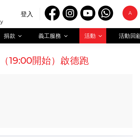
A
登入
ty
捐款
義工服務
活動
活動回
（19:00開始）啟德跑