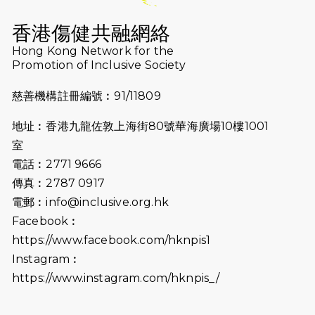
2026-07-16
猛龍長跑隊恆常練習 - 7月16日
（19:00開始）
香港傷健共融網絡
2026-07-10
【猛龍戈壁118公里分享暨香港傷健共
Hong Kong Network for the
Promotion of Inclusive Society
融網絡15周年晚宴】
慈善機構註冊編號︰91/11809
2026-07-09
猛龍長跑隊恆常練習 - 7月9日（19:00
開始）
地址︰香港九龍佐敦上海街80號華海廣場10樓1001
2026-07-02
猛龍長跑隊恆常練習 - 7月2日（19:00
室
開始）
電話︰2771 9666
傳真︰2787 0917
2026-06-25
猛龍長跑隊恆常練習 - 6月25日
電郵︰
info@inclusive.org.hk
（19:00開始）
Facebook︰
2026-06-18
猛龍長跑隊恆常練習 - 6月18日
https://www.facebook.com/hknpis1
（19:00開始）打風取消
Instagram︰
https://www.instagram.com/hknpis_/
2026-06-11
猛龍長跑隊恆常練習 - 6月11日（19:00
開始）