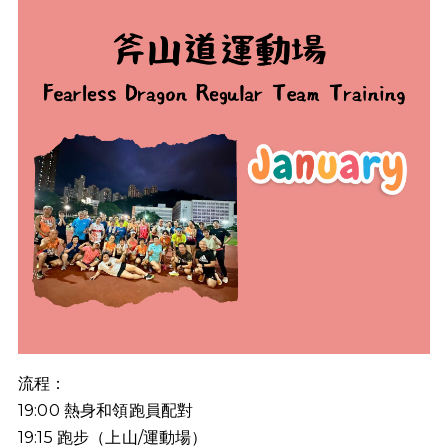
流程：
19:00
熱身和領跑員配對
19:15
跑步（上山
/
運動場）