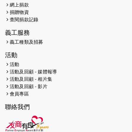
網上捐款
2026-04-25
【 嘉里x 猛龍 行太平山 】
捐贈物資
2026-04-24
查閱捐款記錄
「猛龍慈善共融音樂夜」
義工服務
2026-04-23
猛龍長跑隊恆常練習 - 4月23日
（19:00開始）
義工種類及招募
2026-04-19
「愛護兒童全城舞動創彩虹」SDG 千
活動
人創世界紀錄
活動
活動及回顧 - 媒體報導
2026-04-16
猛龍長跑隊恆常練習 - 4月16日
（19:00開始）
活動及回顧 - 相片集
活動及回顧 - 影片
2026-04-12
50+閃亮人生先導計劃—第四次慈善賽
會員專區
事----小Q慈善跑及嘉年華活動
聯絡我們
2026-04-11
Stone越野跑班 -- 香港五峰（滿）
2026-04-10
太古家＋賞系列：漫步魔術與音樂