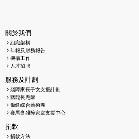
2026-06-04
猛龍長跑隊恆常練習 - 6月4日（19:00
開始）
2026-05-28
猛龍長跑隊恆常練習 - 5月28日
關於我們
（19:00開始）
組織架構
2026-05-22
猛龍戈壁慈善行 2026
年報及財務報告
機構工作
2026-05-21
猛龍長跑隊恆常練習 - 5月21日
人才招聘
（19:00開始）
服務及計劃
2026-05-14
猛龍長跑隊恆常練習 - 5月14日
殘障家長子女支援計劃
（19:00開始）
猛龍長跑隊
2026-05-07
猛龍長跑隊恆常練習 - 5月7日（19:00
傷健綜合藝術團
開始）
賽馬會殘障家庭支援中心
2026-04-30
猛龍長跑隊恆常練習 - 4月30日
捐款
（19:00開始）
捐款方法