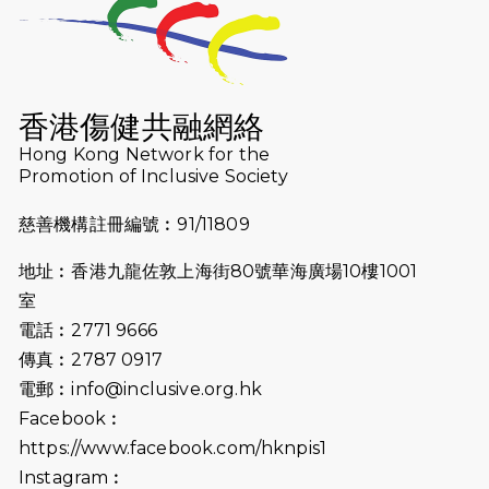
2026-07-23
猛龍長跑隊恆常練習 - 7月23日
（19:00開始）
2026-07-16
猛龍長跑隊恆常練習 - 7月16日
（19:00開始）
香港傷健共融網絡
2026-07-10
【猛龍戈壁118公里分享暨香港傷健共
Hong Kong Network for the
Promotion of Inclusive Society
融網絡15周年晚宴】
慈善機構註冊編號︰91/11809
2026-07-09
猛龍長跑隊恆常練習 - 7月9日（19:00
開始）
地址︰香港九龍佐敦上海街80號華海廣場10樓1001
2026-07-02
猛龍長跑隊恆常練習 - 7月2日（19:00
室
開始）
電話︰2771 9666
傳真︰2787 0917
2026-06-25
猛龍長跑隊恆常練習 - 6月25日
電郵︰
info@inclusive.org.hk
（19:00開始）
Facebook︰
2026-06-18
猛龍長跑隊恆常練習 - 6月18日
https://www.facebook.com/hknpis1
（19:00開始）打風取消
Instagram︰