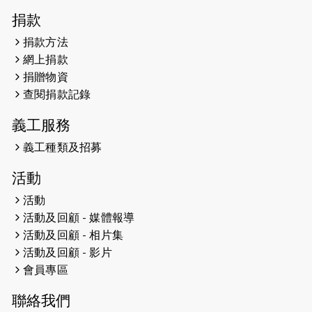
2026-04-30
猛龍長跑隊恆常練習 - 4月30日
捐款
（19:00開始）
捐款方法
網上捐款
2026-04-25
【 嘉里x 猛龍 行太平山 】
捐贈物資
2026-04-24
查閱捐款記錄
「猛龍慈善共融音樂夜」
義工服務
2026-04-23
猛龍長跑隊恆常練習 - 4月23日
（19:00開始）
義工種類及招募
2026-04-19
「愛護兒童全城舞動創彩虹」SDG 千
活動
人創世界紀錄
活動
活動及回顧 - 媒體報導
2026-04-16
猛龍長跑隊恆常練習 - 4月16日
（19:00開始）
活動及回顧 - 相片集
活動及回顧 - 影片
2026-04-12
50+閃亮人生先導計劃—第四次慈善賽
會員專區
事----小Q慈善跑及嘉年華活動
聯絡我們
2026-04-11
Stone越野跑班 -- 香港五峰（滿）