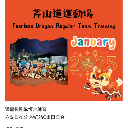
猛龍長跑隊恆常練習
六點日在分 彩虹站C出口集合