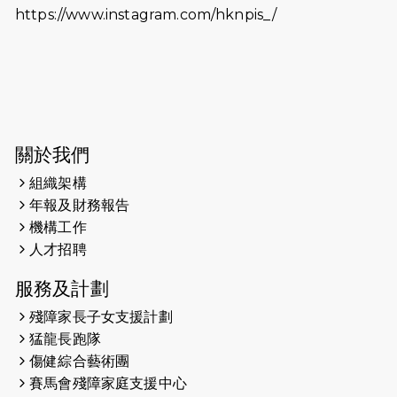
https://www.instagram.com/hknpis_/
2026-06-11
猛龍長跑隊恆常練習 - 6月11日（19:00
開始）
2026-06-04
猛龍長跑隊恆常練習 - 6月4日（19:00
開始）
2026-05-28
猛龍長跑隊恆常練習 - 5月28日
關於我們
（19:00開始）
組織架構
2026-05-22
猛龍戈壁慈善行 2026
年報及財務報告
機構工作
2026-05-21
猛龍長跑隊恆常練習 - 5月21日
人才招聘
（19:00開始）
服務及計劃
2026-05-14
猛龍長跑隊恆常練習 - 5月14日
殘障家長子女支援計劃
（19:00開始）
猛龍長跑隊
2026-05-07
猛龍長跑隊恆常練習 - 5月7日（19:00
傷健綜合藝術團
開始）
賽馬會殘障家庭支援中心