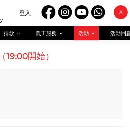
A
登入
ty
捐款
義工服務
活動
活動回
（19:00開始）