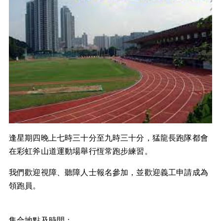
逢星期四晚上七時三十分至九時三十分，猛龍長跑隊都會
在彩虹斧山道運動場舉行恆常跑步練習。
我們歡迎視障、聽障人士報名參加，並歡迎義工申請成為
領跑員。
集合地點及時間：