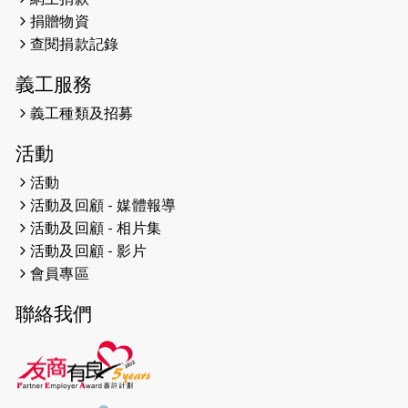
2026-04-25
【 嘉里x 猛龍 行太平山 】
捐贈物資
2026-04-24
查閱捐款記錄
「猛龍慈善共融音樂夜」
義工服務
2026-04-23
猛龍長跑隊恆常練習 - 4月23日
（19:00開始）
義工種類及招募
2026-04-19
「愛護兒童全城舞動創彩虹」SDG 千
活動
人創世界紀錄
活動
活動及回顧 - 媒體報導
2026-04-16
猛龍長跑隊恆常練習 - 4月16日
（19:00開始）
活動及回顧 - 相片集
活動及回顧 - 影片
2026-04-12
50+閃亮人生先導計劃—第四次慈善賽
會員專區
事----小Q慈善跑及嘉年華活動
聯絡我們
2026-04-11
Stone越野跑班 -- 香港五峰（滿）
2026-04-10
太古家＋賞系列：漫步魔術與音樂