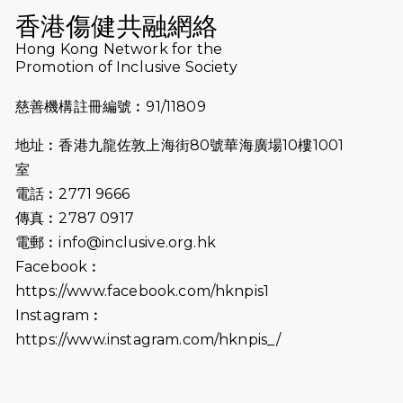
（19:00開始）
香港傷健共融網絡
2026-07-10
【猛龍戈壁118公里分享暨香港傷健共
Hong Kong Network for the
Promotion of Inclusive Society
融網絡15周年晚宴】
慈善機構註冊編號︰91/11809
2026-07-09
猛龍長跑隊恆常練習 - 7月9日（19:00
開始）
地址︰香港九龍佐敦上海街80號華海廣場10樓1001
2026-07-02
猛龍長跑隊恆常練習 - 7月2日（19:00
室
開始）
電話︰2771 9666
傳真︰2787 0917
2026-06-25
猛龍長跑隊恆常練習 - 6月25日
電郵︰
info@inclusive.org.hk
（19:00開始）
Facebook︰
2026-06-18
猛龍長跑隊恆常練習 - 6月18日
https://www.facebook.com/hknpis1
（19:00開始）打風取消
Instagram︰
https://www.instagram.com/hknpis_/
2026-06-11
猛龍長跑隊恆常練習 - 6月11日（19:00
開始）