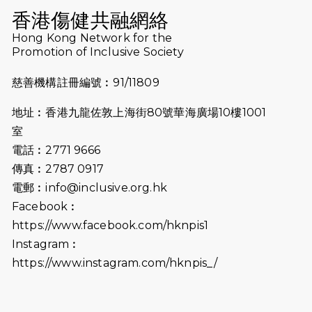
（19:00開始）
香港傷健共融網絡
2026-07-10
【猛龍戈壁118公里分享暨香港傷健共
Hong Kong Network for the
Promotion of Inclusive Society
融網絡15周年晚宴】
慈善機構註冊編號︰91/11809
2026-07-09
猛龍長跑隊恆常練習 - 7月9日（19:00
開始）
地址︰香港九龍佐敦上海街80號華海廣場10樓1001
2026-07-02
猛龍長跑隊恆常練習 - 7月2日（19:00
室
開始）
電話︰2771 9666
傳真︰2787 0917
2026-06-25
猛龍長跑隊恆常練習 - 6月25日
電郵︰
info@inclusive.org.hk
（19:00開始）
Facebook︰
2026-06-18
猛龍長跑隊恆常練習 - 6月18日
https://www.facebook.com/hknpis1
（19:00開始）打風取消
Instagram︰
https://www.instagram.com/hknpis_/
2026-06-11
猛龍長跑隊恆常練習 - 6月11日（19:00
開始）