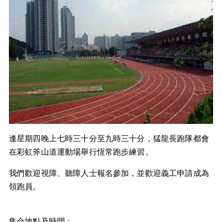
逢星期四晚上七時三十分至九時三十分，猛龍長跑隊都會
在彩虹斧山道運動場舉行恆常跑步練習。
我們歡迎視障、聽障人士報名參加，並歡迎義工申請成為
領跑員。
集合地點及時間：