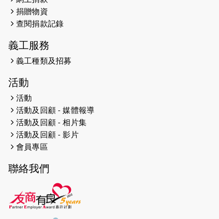
2026-04-25
【 嘉里x 猛龍 行太平山 】
捐贈物資
2026-04-24
查閱捐款記錄
「猛龍慈善共融音樂夜」
義工服務
2026-04-23
猛龍長跑隊恆常練習 - 4月23日
（19:00開始）
義工種類及招募
2026-04-19
「愛護兒童全城舞動創彩虹」SDG 千
活動
人創世界紀錄
活動
活動及回顧 - 媒體報導
2026-04-16
猛龍長跑隊恆常練習 - 4月16日
（19:00開始）
活動及回顧 - 相片集
活動及回顧 - 影片
2026-04-12
50+閃亮人生先導計劃—第四次慈善賽
會員專區
事----小Q慈善跑及嘉年華活動
聯絡我們
2026-04-11
Stone越野跑班 -- 香港五峰（滿）
2026-04-10
太古家＋賞系列：漫步魔術與音樂