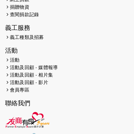
2026-04-25
【 嘉里x 猛龍 行太平山 】
捐贈物資
2026-04-24
查閱捐款記錄
「猛龍慈善共融音樂夜」
義工服務
2026-04-23
猛龍長跑隊恆常練習 - 4月23日
（19:00開始）
義工種類及招募
2026-04-19
「愛護兒童全城舞動創彩虹」SDG 千
活動
人創世界紀錄
活動
活動及回顧 - 媒體報導
2026-04-16
猛龍長跑隊恆常練習 - 4月16日
（19:00開始）
活動及回顧 - 相片集
活動及回顧 - 影片
2026-04-12
50+閃亮人生先導計劃—第四次慈善賽
會員專區
事----小Q慈善跑及嘉年華活動
聯絡我們
2026-04-11
Stone越野跑班 -- 香港五峰（滿）
2026-04-10
太古家＋賞系列：漫步魔術與音樂