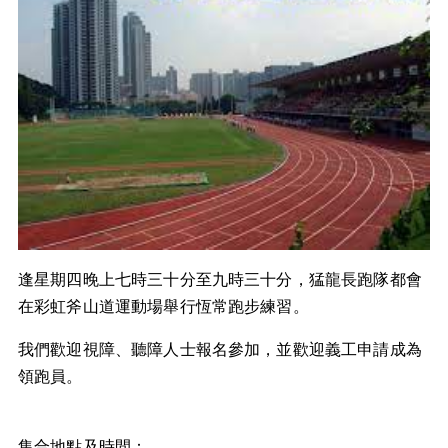
逢星期四晚上七時三十分至九時三十分，猛龍長跑隊都會
在彩虹斧山道運動場舉行恆常跑步練習。
我們歡迎視障、聽障人士報名參加，並歡迎義工申請成為
領跑員。
集合地點及時間：