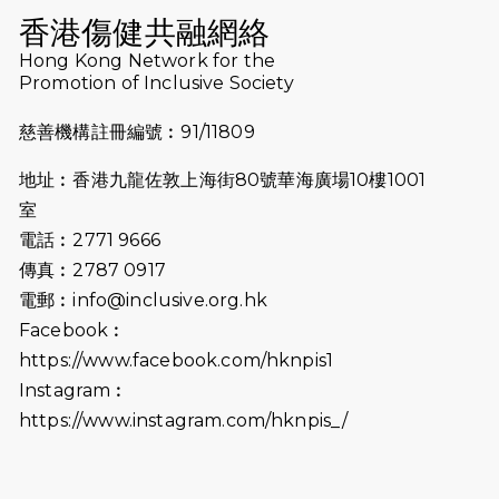
（19:00開始）
香港傷健共融網絡
2026-07-10
【猛龍戈壁118公里分享暨香港傷健共
Hong Kong Network for the
Promotion of Inclusive Society
融網絡15周年晚宴】
慈善機構註冊編號︰91/11809
2026-07-09
猛龍長跑隊恆常練習 - 7月9日（19:00
開始）
地址︰香港九龍佐敦上海街80號華海廣場10樓1001
2026-07-02
猛龍長跑隊恆常練習 - 7月2日（19:00
室
開始）
電話︰2771 9666
傳真︰2787 0917
2026-06-25
猛龍長跑隊恆常練習 - 6月25日
電郵︰
info@inclusive.org.hk
（19:00開始）
Facebook︰
2026-06-18
猛龍長跑隊恆常練習 - 6月18日
https://www.facebook.com/hknpis1
（19:00開始）打風取消
Instagram︰
https://www.instagram.com/hknpis_/
2026-06-11
猛龍長跑隊恆常練習 - 6月11日（19:00
開始）