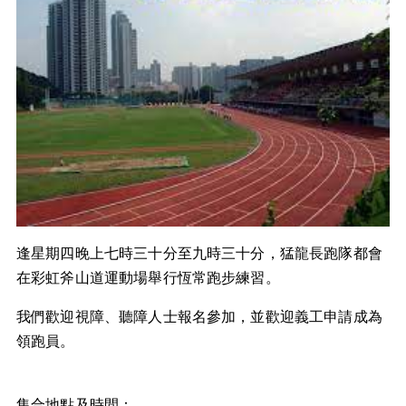
逢星期四晚上七時三十分至九時三十分，猛龍長跑隊都會
在彩虹斧山道運動場舉行恆常跑步練習。
我們歡迎視障、聽障人士報名參加，並歡迎義工申請成為
領跑員。
集合地點及時間：