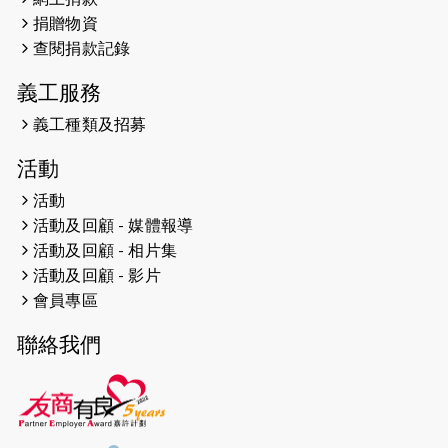
2026-04-25
【 嘉里x 猛龍 行太平山 】
捐贈物資
2026-04-24
查閱捐款記錄
「猛龍慈善共融音樂夜」
義工服務
2026-04-23
猛龍長跑隊恆常練習 - 4月23日
（19:00開始）
義工種類及招募
2026-04-19
「愛護兒童全城舞動創彩虹」SDG 千
活動
人創世界紀錄
活動
活動及回顧 - 媒體報導
2026-04-16
猛龍長跑隊恆常練習 - 4月16日
（19:00開始）
活動及回顧 - 相片集
活動及回顧 - 影片
2026-04-12
50+閃亮人生先導計劃—第四次慈善賽
會員專區
事----小Q慈善跑及嘉年華活動
聯絡我們
2026-04-11
Stone越野跑班 -- 香港五峰（滿）
2026-04-10
太古家＋賞系列：漫步魔術與音樂