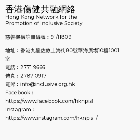
（19:00開始）
香港傷健共融網絡
2026-07-10
【猛龍戈壁118公里分享暨香港傷健共
Hong Kong Network for the
Promotion of Inclusive Society
融網絡15周年晚宴】
慈善機構註冊編號︰91/11809
2026-07-09
猛龍長跑隊恆常練習 - 7月9日（19:00
開始）
地址︰香港九龍佐敦上海街80號華海廣場10樓1001
2026-07-02
猛龍長跑隊恆常練習 - 7月2日（19:00
室
開始）
電話︰2771 9666
傳真︰2787 0917
2026-06-25
猛龍長跑隊恆常練習 - 6月25日
電郵︰
info@inclusive.org.hk
（19:00開始）
Facebook︰
2026-06-18
猛龍長跑隊恆常練習 - 6月18日
https://www.facebook.com/hknpis1
（19:00開始）打風取消
Instagram︰
https://www.instagram.com/hknpis_/
2026-06-11
猛龍長跑隊恆常練習 - 6月11日（19:00
開始）