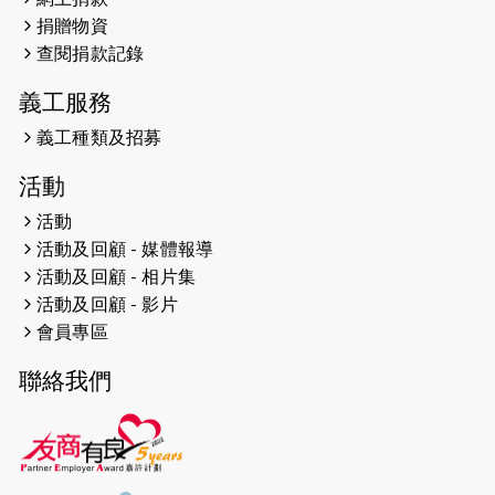
2026-04-25
【 嘉里x 猛龍 行太平山 】
捐贈物資
2026-04-24
查閱捐款記錄
「猛龍慈善共融音樂夜」
義工服務
2026-04-23
猛龍長跑隊恆常練習 - 4月23日
（19:00開始）
義工種類及招募
2026-04-19
「愛護兒童全城舞動創彩虹」SDG 千
活動
人創世界紀錄
活動
活動及回顧 - 媒體報導
2026-04-16
猛龍長跑隊恆常練習 - 4月16日
（19:00開始）
活動及回顧 - 相片集
活動及回顧 - 影片
2026-04-12
50+閃亮人生先導計劃—第四次慈善賽
會員專區
事----小Q慈善跑及嘉年華活動
聯絡我們
2026-04-11
Stone越野跑班 -- 香港五峰（滿）
2026-04-10
太古家＋賞系列：漫步魔術與音樂