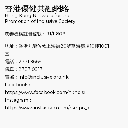
（19:00開始）
香港傷健共融網絡
2026-07-10
【猛龍戈壁118公里分享暨香港傷健共
Hong Kong Network for the
Promotion of Inclusive Society
融網絡15周年晚宴】
慈善機構註冊編號︰91/11809
2026-07-09
猛龍長跑隊恆常練習 - 7月9日（19:00
開始）
地址︰香港九龍佐敦上海街80號華海廣場10樓1001
2026-07-02
猛龍長跑隊恆常練習 - 7月2日（19:00
室
開始）
電話︰2771 9666
傳真︰2787 0917
2026-06-25
猛龍長跑隊恆常練習 - 6月25日
電郵︰
info@inclusive.org.hk
（19:00開始）
Facebook︰
2026-06-18
猛龍長跑隊恆常練習 - 6月18日
https://www.facebook.com/hknpis1
（19:00開始）打風取消
Instagram︰
https://www.instagram.com/hknpis_/
2026-06-11
猛龍長跑隊恆常練習 - 6月11日（19:00
開始）