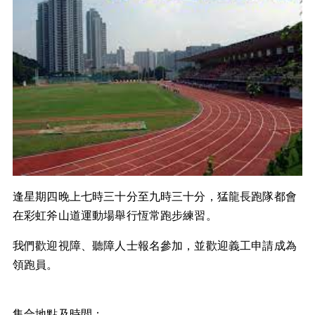
逢星期四晚上七時三十分至九時三十分，猛龍長跑隊都會
在彩虹斧山道運動場舉行恆常跑步練習。
我們歡迎視障、聽障人士報名參加，並歡迎義工申請成為
領跑員。
集合地點及時間：