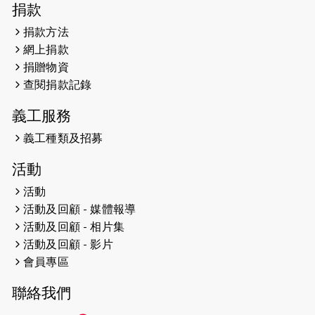
2026-04-30
猛龍長跑隊恆常練習 - 4月30日
捐款
（19:00開始）
捐款方法
網上捐款
2026-04-25
【 嘉里x 猛龍 行太平山 】
捐贈物資
2026-04-24
查閱捐款記錄
「猛龍慈善共融音樂夜」
義工服務
2026-04-23
猛龍長跑隊恆常練習 - 4月23日
（19:00開始）
義工種類及招募
2026-04-19
「愛護兒童全城舞動創彩虹」SDG 千
活動
人創世界紀錄
活動
活動及回顧 - 媒體報導
2026-04-16
猛龍長跑隊恆常練習 - 4月16日
（19:00開始）
活動及回顧 - 相片集
活動及回顧 - 影片
2026-04-12
50+閃亮人生先導計劃—第四次慈善賽
會員專區
事----小Q慈善跑及嘉年華活動
聯絡我們
2026-04-11
Stone越野跑班 -- 香港五峰（滿）