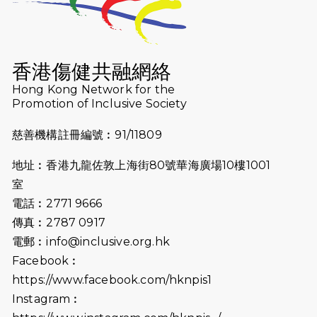
（19:00開始）
2026-07-16
猛龍長跑隊恆常練習 - 7月16日
（19:00開始）
香港傷健共融網絡
2026-07-10
【猛龍戈壁118公里分享暨香港傷健共
Hong Kong Network for the
Promotion of Inclusive Society
融網絡15周年晚宴】
慈善機構註冊編號︰91/11809
2026-07-09
猛龍長跑隊恆常練習 - 7月9日（19:00
開始）
地址︰香港九龍佐敦上海街80號華海廣場10樓1001
2026-07-02
猛龍長跑隊恆常練習 - 7月2日（19:00
室
開始）
電話︰2771 9666
傳真︰2787 0917
2026-06-25
猛龍長跑隊恆常練習 - 6月25日
電郵︰
info@inclusive.org.hk
（19:00開始）
Facebook︰
2026-06-18
猛龍長跑隊恆常練習 - 6月18日
https://www.facebook.com/hknpis1
（19:00開始）打風取消
Instagram︰