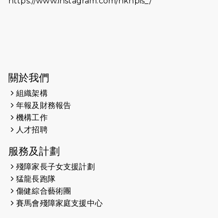
https://www.instagram.com/hknpis_/
2026-06-11
猛龍長跑隊恆常練習 - 6月11日（19:00
開始）
2026-06-04
猛龍長跑隊恆常練習 - 6月4日（19:00
開始）
2026-05-28
猛龍長跑隊恆常練習 - 5月28日
關於我們
（19:00開始）
組織架構
2026-05-22
猛龍戈壁慈善行 2026
年報及財務報告
機構工作
2026-05-21
猛龍長跑隊恆常練習 - 5月21日
人才招聘
（19:00開始）
服務及計劃
2026-05-14
猛龍長跑隊恆常練習 - 5月14日
殘障家長子女支援計劃
（19:00開始）
猛龍長跑隊
2026-05-07
猛龍長跑隊恆常練習 - 5月7日（19:00
傷健綜合藝術團
開始）
賽馬會殘障家庭支援中心