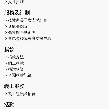
人才招聘
（19:00開始）
服務及計劃
2026-05-14
猛龍長跑隊恆常練習 - 5月14日
殘障家長子女支援計劃
（19:00開始）
猛龍長跑隊
2026-05-07
猛龍長跑隊恆常練習 - 5月7日（19:00
傷健綜合藝術團
開始）
賽馬會殘障家庭支援中心
2026-04-30
猛龍長跑隊恆常練習 - 4月30日
捐款
（19:00開始）
捐款方法
網上捐款
2026-04-25
【 嘉里x 猛龍 行太平山 】
捐贈物資
2026-04-24
查閱捐款記錄
「猛龍慈善共融音樂夜」
義工服務
2026-04-23
猛龍長跑隊恆常練習 - 4月23日
（19:00開始）
義工種類及招募
2026-04-19
「愛護兒童全城舞動創彩虹」SDG 千
活動
人創世界紀錄