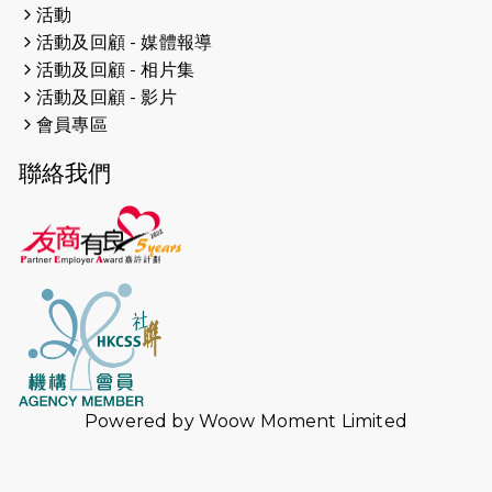
活動
活動及回顧 - 媒體報導
2026-04-16
猛龍長跑隊恆常練習 - 4月16日
（19:00開始）
活動及回顧 - 相片集
活動及回顧 - 影片
2026-04-12
50+閃亮人生先導計劃—第四次慈善賽
會員專區
事----小Q慈善跑及嘉年華活動
聯絡我們
2026-04-11
Stone越野跑班 -- 香港五峰（滿）
2026-04-10
太古家＋賞系列：漫步魔術與音樂
2026-04-09
猛龍長跑隊恆常練習 - 4月9日（19:00
開始）
2026-04-02
猛龍長跑隊恆常練習 - 4月2日（19:00
開始）
Powered by
Woow Moment Limited
2026-03-26
猛龍長跑隊恆常練習 - 3月26日
（19:00開始）