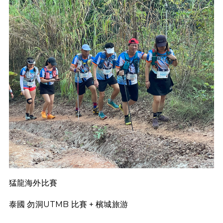
猛龍海外比賽
泰國 勿洞UTMB 比賽 + 檳城旅游