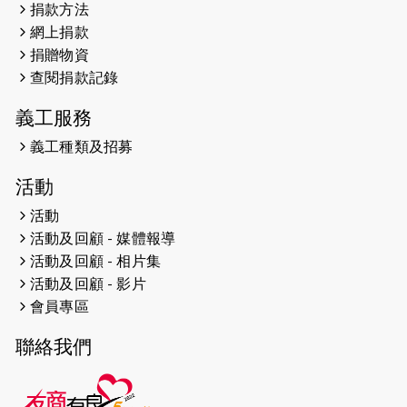
捐款方法
網上捐款
2026-04-25
【 嘉里x 猛龍 行太平山 】
捐贈物資
2026-04-24
查閱捐款記錄
「猛龍慈善共融音樂夜」
義工服務
2026-04-23
猛龍長跑隊恆常練習 - 4月23日
（19:00開始）
義工種類及招募
2026-04-19
「愛護兒童全城舞動創彩虹」SDG 千
活動
人創世界紀錄
活動
活動及回顧 - 媒體報導
2026-04-16
猛龍長跑隊恆常練習 - 4月16日
（19:00開始）
活動及回顧 - 相片集
活動及回顧 - 影片
2026-04-12
50+閃亮人生先導計劃—第四次慈善賽
會員專區
事----小Q慈善跑及嘉年華活動
聯絡我們
2026-04-11
Stone越野跑班 -- 香港五峰（滿）
2026-04-10
太古家＋賞系列：漫步魔術與音樂