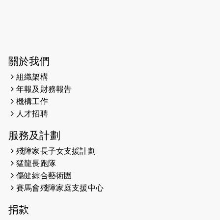
2026-06-04
猛龍長跑隊恆常練習 - 6月4日（19:00
開始）
2026-05-28
猛龍長跑隊恆常練習 - 5月28日
關於我們
（19:00開始）
組織架構
2026-05-22
猛龍戈壁慈善行 2026
年報及財務報告
機構工作
2026-05-21
猛龍長跑隊恆常練習 - 5月21日
人才招聘
（19:00開始）
服務及計劃
2026-05-14
猛龍長跑隊恆常練習 - 5月14日
殘障家長子女支援計劃
（19:00開始）
猛龍長跑隊
2026-05-07
猛龍長跑隊恆常練習 - 5月7日（19:00
傷健綜合藝術團
開始）
賽馬會殘障家庭支援中心
2026-04-30
猛龍長跑隊恆常練習 - 4月30日
捐款
（19:00開始）