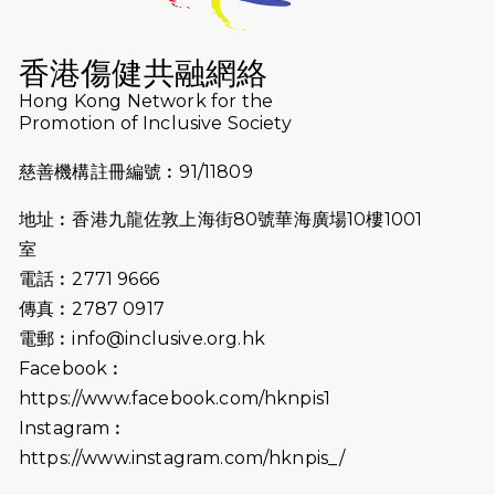
2026-07-16
猛龍長跑隊恆常練習 - 7月16日
（19:00開始）
香港傷健共融網絡
2026-07-10
【猛龍戈壁118公里分享暨香港傷健共
Hong Kong Network for the
Promotion of Inclusive Society
融網絡15周年晚宴】
慈善機構註冊編號︰91/11809
2026-07-09
猛龍長跑隊恆常練習 - 7月9日（19:00
開始）
地址︰香港九龍佐敦上海街80號華海廣場10樓1001
2026-07-02
猛龍長跑隊恆常練習 - 7月2日（19:00
室
開始）
電話︰2771 9666
傳真︰2787 0917
2026-06-25
猛龍長跑隊恆常練習 - 6月25日
電郵︰
info@inclusive.org.hk
（19:00開始）
Facebook︰
2026-06-18
猛龍長跑隊恆常練習 - 6月18日
https://www.facebook.com/hknpis1
（19:00開始）打風取消
Instagram︰
https://www.instagram.com/hknpis_/
2026-06-11
猛龍長跑隊恆常練習 - 6月11日（19:00
開始）