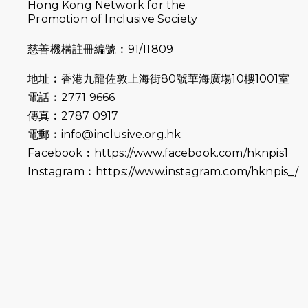
Hong Kong Network for the
Promotion of Inclusive Society
慈善機構註冊編號︰91/11809
地址︰香港九龍佐敦上海街80號華海廣場10樓1001室
電話︰2771 9666
傳真︰2787 0917
電郵︰
info@inclusive.org.hk
Facebook︰
https://www.facebook.com/hknpis1
Instagram︰
https://www.instagram.com/hknpis_/