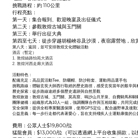
挑戰路程：約 110公里
行程亮點：
第一天：集合報到、歡迎晚宴及出征儀式
第二天：參觀敦煌古城與玉門關
第三天：舉行出征大典
第四至七天：徒步穿越胡楊峽谷及沙漠，夜宿露營地，
欣
第八天：返回，並可安排敦煌文化體驗活動
酒店（暫定）
1. 敦煌絲路怡苑大酒店
2. 敦煌河西走廊大酒店
活動特色：
配備充足：高品質活動Tee、防曬帽、防沙鞋套、
運動用品選手包
挑戰路線：體驗玄奘大師西行取經的歷史路徑，
感受玄奘當年的艱辛與
曆史探索：徒步路線途經多個歷史遺跡與自然景觀
敦煌旅遊：敦煌古城、玉門關、莫高窟、嗚沙山月牙泉、
自費騎馬和騎
團隊健構：組織形式為10人一組，強調團隊合作與互相鼓勵，
共同完成
安全保障：提供全程專業醫護保障，使用GPS定位，
配合越野車及後勤
公益意義：每一步行走都代表著愛心，
旨在支持殘疾人士運動康復的公
費用：公眾人士$19,800/位
猛龍會員：$13,000/位（可以透過網上平台收集捐款，
以