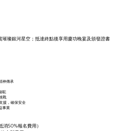
賞璀璨銀河星空；抵達終點後享用慶功晚宴及頒發證書
精神傳承
駱駝
挑戰
支援，確保安全
益事業
抵消50%報名費用）