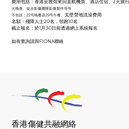
費用包括：香港至敦煌來回直航機票、酒店住宿、
2天旅
火晚會、
徒步影像團隊影像製作
等等
戈壁營地洗澡费用
不包括：
22号晚餐及29号午餐、
名額：殘障人士20名，領跑10名
截止報名：於1月30日前透過網上系統報名
如有查詢請與FIONA聯絡
香港傷健共融網絡