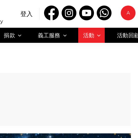
A
登入
ty
捐款
義工服務
活動
活動回