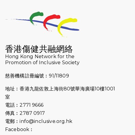
2026-07-25
世界肝炎日 - 免費乙肝快測活動
2026-07-23
猛龍長跑隊恆常練習 - 7月23日
（19:00開始）
2026-07-16
猛龍長跑隊恆常練習 - 7月16日
（19:00開始）
香港傷健共融網絡
2026-07-10
【猛龍戈壁118公里分享暨香港傷健共
Hong Kong Network for the
Promotion of Inclusive Society
融網絡15周年晚宴】
慈善機構註冊編號︰91/11809
2026-07-09
猛龍長跑隊恆常練習 - 7月9日（19:00
開始）
地址︰香港九龍佐敦上海街80號華海廣場10樓1001
2026-07-02
猛龍長跑隊恆常練習 - 7月2日（19:00
室
開始）
電話︰2771 9666
傳真︰2787 0917
2026-06-25
猛龍長跑隊恆常練習 - 6月25日
電郵︰
info@inclusive.org.hk
（19:00開始）
Facebook︰