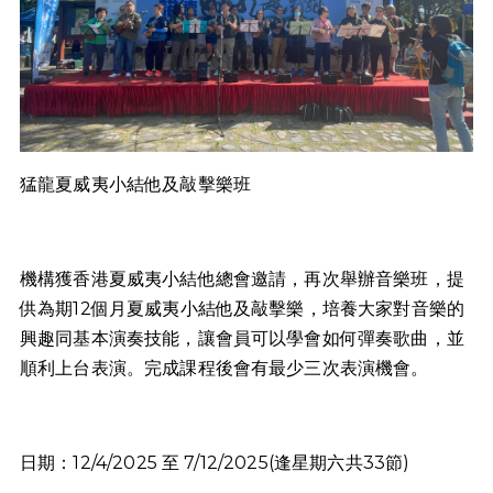
猛龍夏威夷小結他及敲擊樂班
機構獲香港夏威夷小結他總會邀請，再次舉辦音樂班，提
供為期12個月夏威夷小結他及敲擊樂，培養大家對音樂的
興趣同基本演奏技能，讓會員可以學會如何彈奏歌曲，並
順利上台表演。完成課程後會有最少三次表演機會。
日期：12/4/2025 至 7/12/2025(逢星期六共33節)