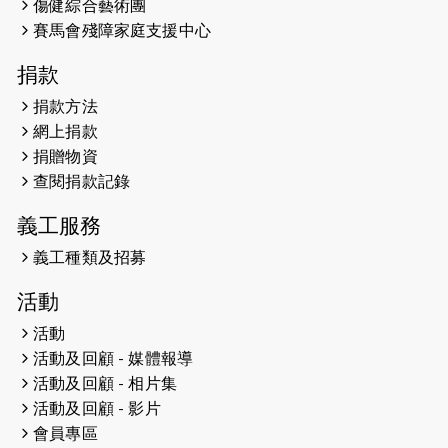
2026-05-07
猛龍長跑隊恆常練習 - 5月7日（19:00
傷健綜合藝術團
開始）
賽馬會殘障家庭支援中心
2026-04-30
猛龍長跑隊恆常練習 - 4月30日
捐款
（19:00開始）
捐款方法
網上捐款
2026-04-25
【 嘉里x 猛龍 行太平山 】
捐贈物資
2026-04-24
查閱捐款記錄
「猛龍慈善共融音樂夜」
義工服務
2026-04-23
猛龍長跑隊恆常練習 - 4月23日
（19:00開始）
義工種類及招募
2026-04-19
「愛護兒童全城舞動創彩虹」SDG 千
活動
人創世界紀錄
活動
活動及回顧 - 媒體報導
2026-04-16
猛龍長跑隊恆常練習 - 4月16日
（19:00開始）
活動及回顧 - 相片集
活動及回顧 - 影片
2026-04-12
50+閃亮人生先導計劃—第四次慈善賽
會員專區