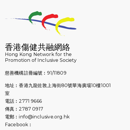
2026-07-25
世界肝炎日 - 免費乙肝快測活動
2026-07-23
猛龍長跑隊恆常練習 - 7月23日
（19:00開始）
2026-07-16
猛龍長跑隊恆常練習 - 7月16日
（19:00開始）
香港傷健共融網絡
2026-07-10
【猛龍戈壁118公里分享暨香港傷健共
Hong Kong Network for the
Promotion of Inclusive Society
融網絡15周年晚宴】
慈善機構註冊編號︰91/11809
2026-07-09
猛龍長跑隊恆常練習 - 7月9日（19:00
開始）
地址︰香港九龍佐敦上海街80號華海廣場10樓1001
2026-07-02
猛龍長跑隊恆常練習 - 7月2日（19:00
室
開始）
電話︰2771 9666
傳真︰2787 0917
2026-06-25
猛龍長跑隊恆常練習 - 6月25日
電郵︰
info@inclusive.org.hk
（19:00開始）
Facebook︰