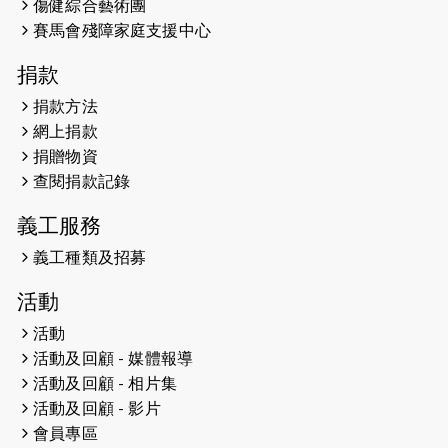
2026-05-07
猛龍長跑隊恆常練習 - 5月7日（19:00
傷健綜合藝術團
開始）
賽馬會殘障家庭支援中心
2026-04-30
猛龍長跑隊恆常練習 - 4月30日
捐款
（19:00開始）
捐款方法
網上捐款
2026-04-25
【 嘉里x 猛龍 行太平山 】
捐贈物資
2026-04-24
查閱捐款記錄
「猛龍慈善共融音樂夜」
義工服務
2026-04-23
猛龍長跑隊恆常練習 - 4月23日
（19:00開始）
義工種類及招募
2026-04-19
「愛護兒童全城舞動創彩虹」SDG 千
活動
人創世界紀錄
活動
活動及回顧 - 媒體報導
2026-04-16
猛龍長跑隊恆常練習 - 4月16日
（19:00開始）
活動及回顧 - 相片集
活動及回顧 - 影片
2026-04-12
50+閃亮人生先導計劃—第四次慈善賽
會員專區