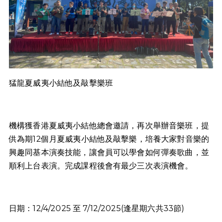
猛龍夏威夷小結他及敲擊樂班
機構獲香港夏威夷小結他總會邀請，再次舉辦音樂班，提
供為期12個月夏威夷小結他及敲擊樂，培養大家對音樂的
興趣同基本演奏技能，讓會員可以學會如何彈奏歌曲，並
順利上台表演。完成課程後會有最少三次表演機會。
日期：12/4/2025 至 7/12/2025(逢星期六共33節)