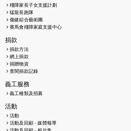
殘障家長子女支援計劃
（19:00開始）
猛龍長跑隊
2026-05-07
猛龍長跑隊恆常練習 - 5月7日（19:00
傷健綜合藝術團
開始）
賽馬會殘障家庭支援中心
2026-04-30
猛龍長跑隊恆常練習 - 4月30日
捐款
（19:00開始）
捐款方法
網上捐款
2026-04-25
【 嘉里x 猛龍 行太平山 】
捐贈物資
2026-04-24
查閱捐款記錄
「猛龍慈善共融音樂夜」
義工服務
2026-04-23
猛龍長跑隊恆常練習 - 4月23日
（19:00開始）
義工種類及招募
2026-04-19
「愛護兒童全城舞動創彩虹」SDG 千
活動
人創世界紀錄
活動
活動及回顧 - 媒體報導
2026-04-16
猛龍長跑隊恆常練習 - 4月16日
（19:00開始）
活動及回顧 - 相片集