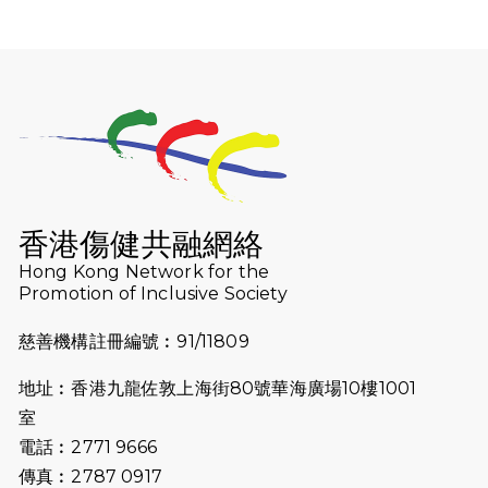
2026-07-30
猛龍長跑隊恆常練習 - 7月30日
（19:00開始）
2026-07-25
世界肝炎日 - 免費乙肝快測活動
2026-07-23
猛龍長跑隊恆常練習 - 7月23日
（19:00開始）
2026-07-16
猛龍長跑隊恆常練習 - 7月16日
（19:00開始）
香港傷健共融網絡
2026-07-10
【猛龍戈壁118公里分享暨香港傷健共
Hong Kong Network for the
Promotion of Inclusive Society
融網絡15周年晚宴】
慈善機構註冊編號︰91/11809
2026-07-09
猛龍長跑隊恆常練習 - 7月9日（19:00
開始）
地址︰香港九龍佐敦上海街80號華海廣場10樓1001
2026-07-02
猛龍長跑隊恆常練習 - 7月2日（19:00
室
開始）
電話︰2771 9666
傳真︰2787 0917