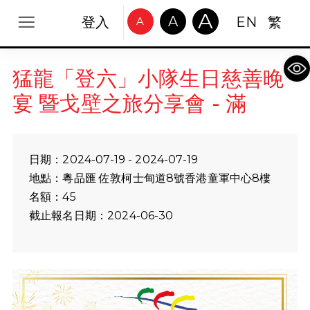
A
A
登入
EN
繁
A
Op
猛龍「登六」小隊生日慈善晚
宴 暨戈壁之旅分享會 - 滿
日期：2024-07-19 - 2024-07-19
地點：粵品匯 佐敦柯士甸道8號香港童軍中心8樓
名額：45
截止報名日期：2024-06-30