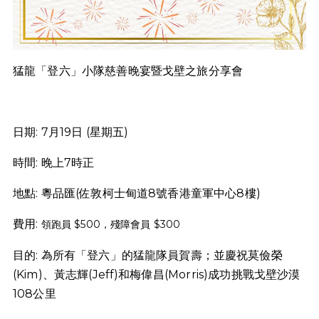
猛龍「登六」小隊慈善晚宴
暨戈壁之旅分享會
日期: 7月19日 (星期五)
時間: 晚上7時正
地點: 粵品匯(佐敦柯士甸道8號香港童軍中心8樓)
費用:
領跑員 $500，殘障會員 $300
目的: 為所有「登六」的猛龍隊員賀壽；並慶祝莫儉榮
(Kim)、黃志輝(Jeff)和梅偉昌(Morris)成功挑戰戈壁沙漠
108公里