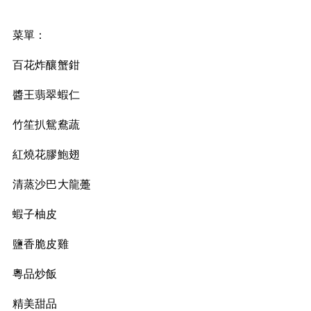
菜單：
百花炸釀蟹鉗
醬王翡翠蝦仁
竹笙扒鴛鴦蔬
紅燒花膠鮑翅
清蒸沙巴大龍躉
蝦子柚皮
鹽香脆皮雞
粵品炒飯
精美甜品